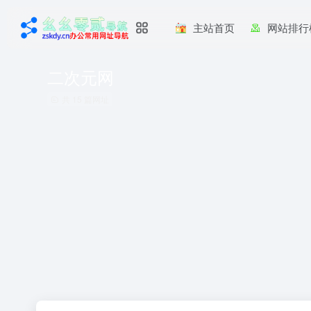
主站首页
网站排行
二次元网
共 15 篇网址