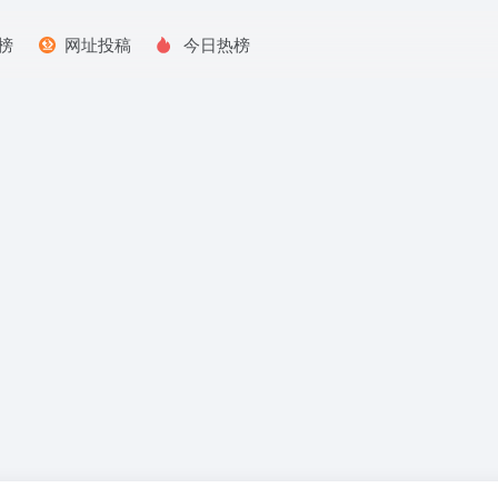
榜
网址投稿
今日热榜