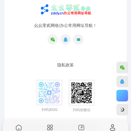
幺幺零贰网络|办公常用网址导航！
隐私政策
扫码加QQ
扫码加微信
Copyright © 2026
幺幺零贰导航
粤ICP备19129477号-1