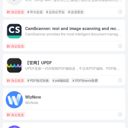
办公生活
# 中小企业
# 云办公平台
# 企业安全
CamScanner: text and image scanning and recognition
CamScanner provides the most intelligent document management solution; pdf converter, pdf editor, pdf to word, pdf to excel, pdf to ppt, pdf to image, pdf to document, document editing, document image scanning. A Portable Scanner, efficiency improvement A weapon to make work and study more efficient, scanning, filing, uploading, searching, easy collection and management of data, free scanning and archiving, Efficiency and sharing, PDF online conversion, editing, scanning, editing, management, one-stop platform.
办公生活
【官网】UPDF
UPDF是新一代AI智能PDF编辑器，不仅有PDF编辑、PDF格式转换、压缩和合并PDF文档等功能，还增加了强大的AI功能，快速总结PDF文档要点，翻译PDF文档成中文。还可以与AI直接对话，高效处理PDF文档。
办公生活
# PDF格式转换
# pdf编辑器
# PDF转word免费
WizNote
WizNote
办公生活