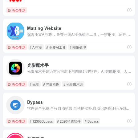
办公生活
Matting Website
探索小宾AI抠图，免费开源AI图像处理工具，一键抠图、证件照制作、图片格式转换，立即体验高效图像编辑服务。
办公生活
# AI抠图
# 免费AI工具
# 图像处理
光影魔术手
光影魔术手是迅雷公司旗下的图像处理软件。AI 智能抠图、人像美容、智能调色、批处理、证件照排版冲印等功能强大、简便易用。轻松实现大师级调色，一键秒改千图。备受用户好评，是摄影爱好者的装机必备。
办公生活
# 光影
# 光影看图
# 光影魔术师
Bypass
软件完全免费,全程自动抢票,自动抢候补,自动识别验证码,多线程秒单、稳定捡漏,支持多天、多车次、多席别、多乘客等功能，更多功能敬请期待。
办公生活
# 12306Bypass
# 2020抢票软件
# Bypass