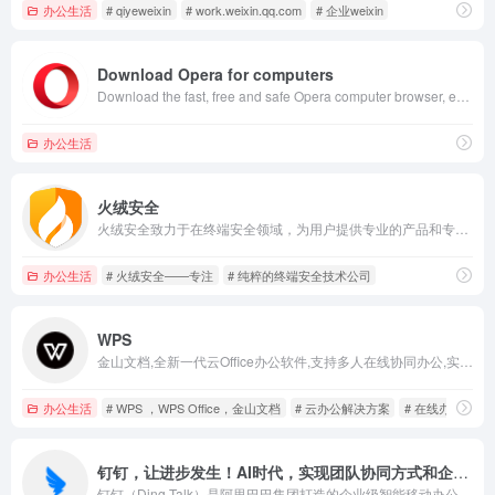
办公生活
# qiyeweixin
# work.weixin.qq.com
# 企业weixin
Download Opera for computers
Download the fast, free and safe Opera computer browser, enabling faster browsing, better desktop organization and customization options.
办公生活
火绒安全
火绒安全致力于在终端安全领域，为用户提供专业的产品和专注的服务，并持续对外赋能反病毒引擎等自主研发技术，拥有免费个人产品“火绒安全软件”，及企业产品“火绒终端安全管理系统”。
办公生活
# 火绒安全——专注
# 纯粹的终端安全技术公司
WPS
金山文档,全新一代云Office办公软件,支持多人在线协同办公,实时协作，并设置文档访问、编辑权限。独有内容级安全，全程留痕可追溯.PC/移动双端覆盖,随时随地在线协同办公,在线文档即写即存统一管理,高效共享文档、表格。
办公生活
# WPS ，WPS Office，金山文档
# 云办公解决方案
# 在线办公，
钉钉，让进步发生！AI时代，实现团队协同方式和企业经营管理的持续进步
钉钉（Ding Talk）是阿里巴巴集团打造的企业级智能移动办公平台，引领未来新一代工作方式，将陪伴每一个企业成长，是数字经济时代的企业组织协同办公和应用开发平台，是新生产力工具。