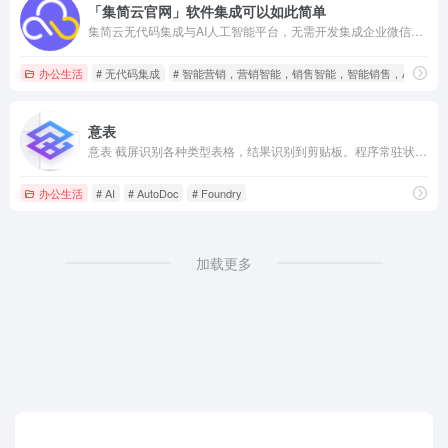
「集简云官网」软件集成可以如此简单
集简云无代码集成与AI人工智能平台，无需开发集成企业微信，简道云，微信公众号，金数据，纷享销客，爱客CRM等数十种企业外部与内部系统，配合NLP语义分析技术与人工智能预测模型帮助企业搭建自动化与智能化的商业流程。
办公生活
# 无代码集成
# 智能营销，营销智能，销售智能，智能销售，AI市场
意表
意表 截屏识别各种类型表格，结果识别到剪贴板。程序常驻状态栏，支持快捷键操作。
办公生活
# AI
# AutoDoc
# Foundry
加载更多