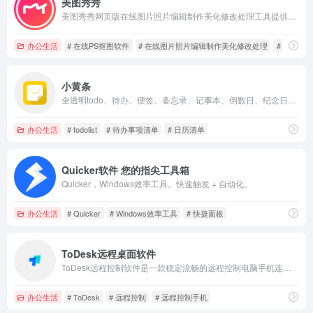
美图秀秀
美图秀秀网页版在线图片照片编辑制作美化修改处理工具提供在线拼图,在线改图修图,在线P图,在线美颜,在线ps照片，另外还提供图片美化、人像美容、添加文字、批量处理图片大小、证件照换底色、图片压缩等好用的功能，还有海报设计、平面设计、广告设计、贴纸素材、边框等丰富的内容，可制作PPT图片、简历、GIF动图等，支持Windows、Mac、Linux及网页版。
办公生活
# 在线PS抠图软件
# 在线图片照片编辑制作美化修改处理
# 在线拼
小黄条
全透明todo、待办、便签、备忘录、记事本、倒数日、纪念日、日历、日程、行程管理桌面插件，多端同步，数据自动备份
办公生活
# todolist
# 待办事项清单
# 日历清单
Quicker软件 您的指尖工具箱
Quicker，Windows效率工具。快速触发 + 自动化。
办公生活
# Quicker
# Windows效率工具
# 快捷面板
ToDesk远程桌面软件
ToDesk远程控制软件是一款稳定流畅的远程控制电脑手机连接软件,可远程桌面办公,远程协助运维.采用端对端加密,让每一次远程访问都安全可靠。
办公生活
# ToDesk
# 远程控制
# 远程控制手机