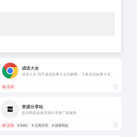
成语大全
成语大全 四字成语故事大全及解释：儿童成语故事大全、小学生成语故事、中学生成语学习、描写春天、夏天、冬天、秋天的成语、aabc式、abac式、aabb式、abcc式、abab式的成语、近义词、反义词、接龙、100字、250字、500字、用成语造句、有关战争的成语故事、寓言故事、历史故事、动物成语大全，最给力的成语网站：chengyu成语网。
古诗
资源分享站
提供网盘链接资源分享推广的服务
古诗
# 94fbr
# 古典诗词
# 城通网盘