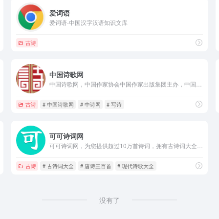
爱词语
爱词语-中国汉字汉语知识文库
古诗
中国诗歌网
中国诗歌网，中国作家协会中国作家出版集团主办，中国最大的诗歌类互联网出版平台，权威的诗歌创作交流平台，国家重点文化工程，诗歌高地，诗人家园，日均稿费最高的原创诗歌平台。设有品牌栏目“每日好诗”，每天推荐一首原创好诗，并邀请诗坛名家点评。每日好诗稿酬500元。
古诗
# 中国诗歌网
# 中诗网
# 写诗
可可诗词网
可可诗词网，为您提供超过10万首诗词，拥有古诗词大全,唐诗三百首,现代诗歌大全,诗词名句等栏目，是最好的诗词学习平台！
古诗
# 古诗词大全
# 唐诗三百首
# 现代诗歌大全
没有了