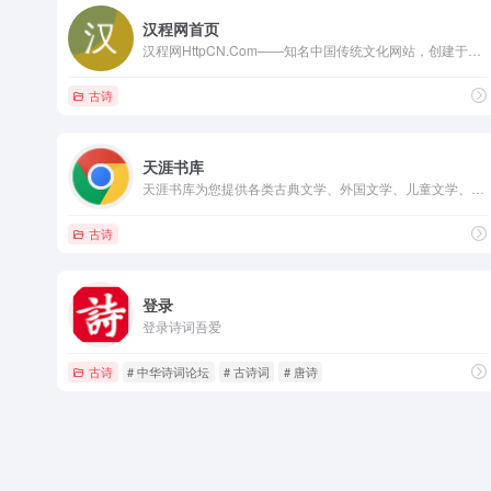
汉程网首页
汉程网HttpCN.Com——知名中国传统文化网站，创建于2000年12月。主要提供国学文化/民俗文化/汉语文化/中国哲学/古典文学/传统艺术/传统节日/易学/历法等传统文化内容。
古诗
天涯书库
天涯书库为您提供各类古典文学、外国文学、儿童文学、现代文学、散文、诗歌、经济书籍，励志书籍的在线阅读！
古诗
登录
登录诗词吾爱
古诗
# 中华诗词论坛
# 古诗词
# 唐诗