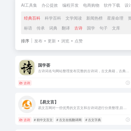
AI工具集
办公提效
编程开发
电商购物
软件下载
设
经典百科
科学百科
文学阅读
新闻热榜
星座命理
标语
传承
词典
翻译
古诗
国学
句子
文库
排序
发布
更新
浏览
点赞
国学荟
古诗词名句网站整理发布完整的古诗词，古文典籍，古典文学，先秦诸子百家文学等等都收集在列。
古诗
【易文言】
易文言网对一些优秀的文言文和古诗词进行分类整理,目前主要分成了文言文翻译大全,经典古诗词大全和经典古诗词名句三部分,其中大部分作品都包含了翻译,注释和赏析。
古诗
# 初中文言文
# 古文在线翻译网
# 古文字典