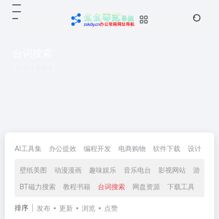
台词搜索
共 4 篇网址
AI工具集
办公提效
编程开发
电商购物
软件下载
设计
生
壁纸美图
动漫漫画
趣味娱乐
音乐电台
影视网站
游戏放
BT磁力搜索
教程书籍
台词搜索
网盘资源
下载工具
资源
排序
发布
更新
浏览
点赞