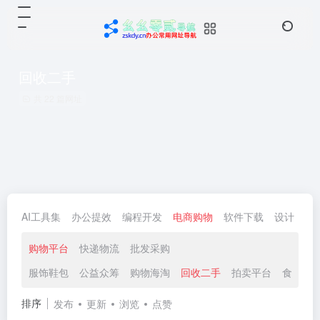
回收二手
共 22 篇网址
AI工具集
办公提效
编程开发
电商购物
软件下载
设计
生
购物平台
快递物流
批发采购
服饰鞋包
公益众筹
购物海淘
回收二手
拍卖平台
食品酒
排序
发布
更新
浏览
点赞