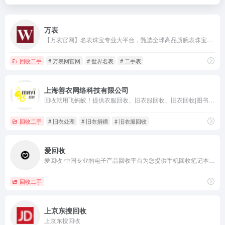
万表
【万表官网】名表珠宝专业大平台，甄选全球高品质腕表珠宝！买天梭、浪琴、帝舵、欧米茄、劳力士、万国等世界名表，原装正品，全国联保。手表维修、闲置手表回收、名表鉴定、手表价格查询、买卖二手表，13年0假货，万表名匠终身售后。买手表，上万表！
回收二手
# 万表网官网
# 世界名表
# 二手表
上海善衣网络科技有限公司
回收就用飞蚂蚁！提供衣服回收、旧衣服回收、旧衣回收|图书回收|家电回收|家具回收|手机回收|玩具回收|奢侈品回收，全国360城，最快2小时顺丰|京东免费上门回收。
回收二手
# 旧衣处理
# 旧衣捐赠
# 旧衣服回收
爱回收
爱回收-中国专业的电子产品回收平台为您提供手机回收笔记本回收微单单反数码相机回收镜头回收psp游戏机等二手数码产品回收业务权威机构检测高价上门回收-爱回收官网！
回收二手
上京东搜回收
上京东搜回收