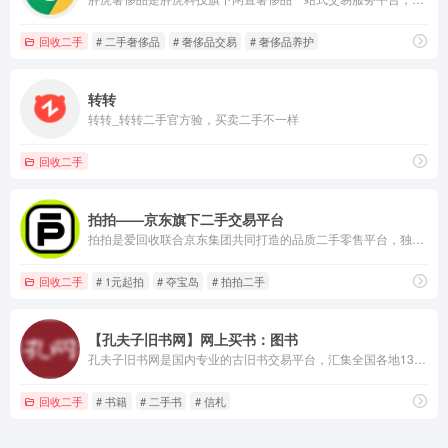
回收二手
# 二手奢侈品
# 奢侈品交易
# 奢侈品养护
转转
转转_转转二手官方验，买卖二手不一样
回收二手
拍拍——京东旗下二手交易平台
拍拍是爱回收联合京东集团共同打造的品质二手零售平台，独家经营京东平台上的二手业务，业务涵盖拍拍优品，包含自营及商家店铺；夺宝岛包含大牌一元起拍；拍拍清仓包含企业清仓及微瑕处置。
回收二手
# 1元起拍
# 夺宝岛
# 拍拍二手
【孔夫子旧书网】网上买书：图书
孔夫子旧书网是国内专业的古旧书交易平台，汇集全国各地13000家网上书店，50000家书摊，展示多达9000万种书籍；大量极具收藏价值的古旧珍本（明清、民国古籍善本，珍品期刊，名人墨迹，民国珍本，绝版书等）在孔网展示与交易，吸引了大量的学者、研究人员和藏书人长时间在线关注并参与。找图书网站、在网上买书、开网上书店卖书，首选孔夫子旧书网。
回收二手
# 书籍
# 二手书
# 信札