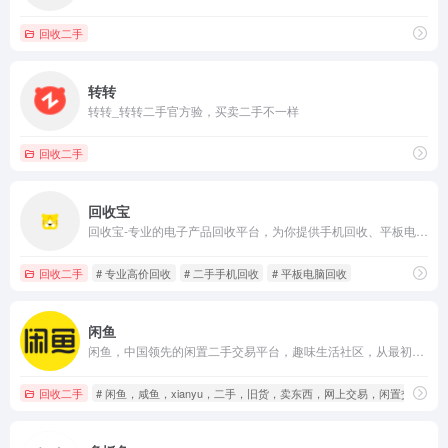
回收二手
转转
转转_转转二手官方验，买卖二手不一样
回收二手
回收宝
回收宝-专业的电子产品回收平台，为你提供手机回收、平板电脑回收、笔记本回收等二手数码产品回收业务。快速估计、专业检测、到账及时，专业的团队提供高价回收服务，并有数据粉碎，隐私安全有保障。
回收二手
# 专业高价回收
# 二手手机回收
# 平板电脑回收
闲鱼
闲鱼，中国领先的闲置二手交易平台，趣味生活社区，从最初的C2C交易，到用户在这里分享技能、兴趣与经验，从物品到服务、从交易到交流，如今闲鱼累计用户数超5亿，日均交易额已突破10亿，每天都有400万件闲置物品在平台上发布。同时，闲鱼以闲置交易为起点，还发展出一键转卖、极速回收、验货宝、闲鱼小法庭等服务；并在2024年闲鱼成立十周年之际推出了闲鱼简历功能，通过闲置时间、技能来赚钱，让你的人生另起一行。
回收二手
# 闲鱼，咸鱼，xianyu，二手，旧货，卖东西，网上交易，闲置交