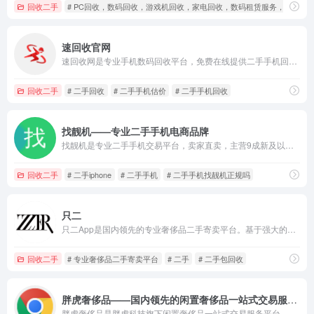
回收二手
# PC回收，数码回收，游戏机回收，家电回收，数码租赁服务，企业回
速回收官网
速回收网是专业手机数码回收平台，免费在线提供二手手机回收估价，全国免费上门回收。专注于手机回收、二手手机回收、笔记本回收、平板电脑回收、单反相机回收、数码相机回收等二手数码回收业务，高价回收、专业质检、确保用户隐私安全！
回收二手
# 二手回收
# 二手手机估价
# 二手手机回收
找靓机——专业二手手机电商品牌
找靓机是专业二手手机交易平台，卖家直卖，主营9成新及以上的原装正品二手手机、平板电脑、笔记本电脑以及3C配件等数码产品。真的官方验——平台验机+一机一验+真机实拍,支持7天无理由退货以及提供售后服务，杜绝翻新机。平台目前已经与苹果中国供应商建立直接合作，同时为用户提供花呗分期、白条支付以及组合支付等多种支付形式。
回收二手
# 二手iphone
# 二手手机
# 二手手机找靓机正规吗
只二
只二App是国内领先的专业奢侈品二手寄卖平台。基于强大的商品流转体系，卖家可以在只二一键寄卖自己的时尚闲置，省心省力；买家则可以购买通过平台鉴定和保障售后的优质商品，专业可信。只二为买卖双方搭建了一个信任和服务的桥梁，目前已经服务超过两百万用户。
回收二手
# 专业奢侈品二手寄卖平台
# 二手
# 二手包回收
胖虎奢侈品——国内领先的闲置奢侈品一站式交易服务平台
胖虎奢侈品是胖虎科技旗下闲置奢侈品一站式交易服务平台，服务覆盖奢侈品鉴定估价、养护维修、回收寄卖、找货订购、租赁拍卖等；及全国连锁线下奢侈品体验店，目前已覆盖全国数十座城市，领跑于国内闲置奢侈品服务细分领域。