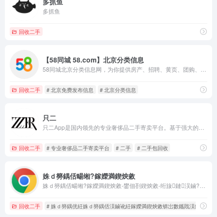
多抓鱼
多抓鱼
回收二手
【58同城 58.com】北京分类信息
58同城北京分类信息网，为你提供房产、招聘、黄页、团购、交友、二手、宠物、车辆、周边游等海量分类信息，充分满足您免费查看/发布信息的需求。北京58同城，专业的分类信息网。
回收二手
# 北京免费发布信息
# 北京分类信息
只二
只二App是国内领先的专业奢侈品二手寄卖平台。基于强大的商品流转体系，卖家可以在只二一键寄卖自己的时尚闲置，省心省力；买家则可以购买通过平台鉴定和保障售后的优质商品，专业可信。只二为买卖双方搭建了一个信任和服务的桥梁，目前已经服务超过两百万用户。
回收二手
# 专业奢侈品二手寄卖平台
# 二手
# 二手包回收
姝ｄ簩鍝佸畼缃?鎵嬫満鍥炴敹
姝ｄ簩鍝佸畼缃?鎵嬫満鍥炴敹-鐢佃剳鍥炴敹-绗旇鏈洖鏀?鑻规灉鍥炴敹-鑻规灉鎵嬭〃鍥炴敹-iMac鍥炴敹-MacBook Air鍥炴敹-MacBook Pro鍥炴敹-Apple Watch鍥炴敹-iMac鍥炴敹-iPhone鍥炴敹-鑻规灉鎵嬫満鍥炴敹-鑻规灉鑰虫満鍥炴敹-鑻规灉鐢佃剳鍥炴敹-鑻规灉骞虫澘鐢佃剳鍥炴敹
回收二手
# 姝ｄ簩鍝侊紝姝ｄ簩鍝佸洖鏀讹紝鎵嬫満鍥炴敹锛岀數鑴戝洖鏀讹紝绗旇鏈