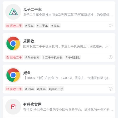
瓜子二手车
瓜子二手车全新推出“先试3天再买车”的买车新标准，为您提供天高达260公里的深度试驾体验，试驾满意再过户，不满意3天无理由退车。
回收二手
# 买车
# 二手车
# 卖车
乐回收
国内权威二手手机回收网，专注旧手机免费上门回收服务。乐回收为用户提供精准的二手手机回收价格评估系统，支持全国范围内在线手机回收业务。业务范围：手机回收，笔记本回收，平板回收，相机回收，游戏机回收等数码电子产品的回收。
回收二手
# 乐回收网
# 二手手机回收
# 手机回收
妃鱼
【1000+上新】在妃鱼LV、GUCCI、香奈儿、卡地亚低至1折；【100%正品】妃鱼由中检鉴定师三重鉴定，假一赔三、人寿承保；【极速变现】在妃鱼90%商品7天内售出、高价奢侈品回收。
回收二手
# feiyu
# plum
# plum二手
有得卖官网
有得卖-全品类二手数码专业回收服务平台。标准化的分类和专业评级，提供精准合理的报价；专业的质检技术，鉴定质量与效率齐行，为您推送专属质检报告；全程顺丰包邮，有得卖保障您的旧机快速、高价、安全变现！