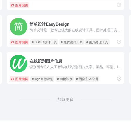
图片编辑
简单设计EasyDesign
简单设计是一款专业强大的在线设计工具，图片处理工具，包含海报设计、封面图片设计，LOGO设计、图片压缩、图片裁剪、图片格式转换等功能，是一款良心好用的设计神器。
图片编辑
# LOGO设计工具
# 免费设计工具
# 图片处理工具
在线识别图片信息
识别图专注AI人工智能在线识别图片文字、菜品、车型、logo商标、动物、植物、身份证、银行卡、驾驶证、车牌、营业执照、票据,图片exif GPS位置等实用功能
图片编辑
# logo商标识别
# 动物识别
# 图像主体检测
加载更多