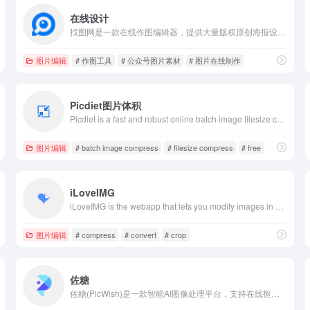
在线设计
找图网是一款在线作图编辑器，提供大量版权原创海报设计，公众号图片素材，彩色二维码，每日一签等素材，支持在线图片设计，图片处理，美化图片等功能，一站式满足图片在线设计要求。
图片编辑
# 作图工具
# 公众号图片素材
# 图片在线制作
Picdiet图片体积
Picdiet is a fast and robust online batch image filesize compressor written in JavaScript, images are compressed in your browser, completely free
图片编辑
# batch image compress
# filesize compress
# free
iLoveIMG
iLoveIMG is the webapp that lets you modify images in seconds for free. Crop, resize, compress, convert, and more in just a few clicks!
图片编辑
# compress
# convert
# crop
佐糖
佐糖(PicWish)是一款智能AI图像处理平台，支持在线抠图、去水印、模糊照片变清晰、无损放大、图片裁剪、图片压缩和黑白照片上色等功能，一键就能制作出精美图片，提高图片编辑效率。