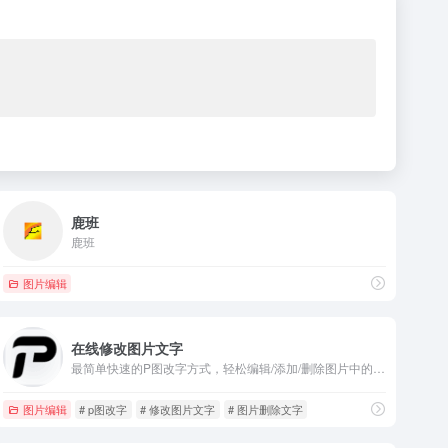
鹿班
鹿班
图片编辑
在线修改图片文字
最简单快速的P图改字方式，轻松编辑/添加/删除图片中的文字,AI一键P图改字，无需学习P图技术，摆脱重型软件依赖。支持图片文字识别、图片添加水印、图片删除水印、添加图章等功能。
图片编辑
# p图改字
# 修改图片文字
# 图片删除文字