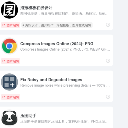
海报模板在线设计
图司机提供：海量海报在线制作、邀请函、易拉宝、banner、gif动图、名片、公众号首图、在线PS等免费设计素材和模板，可在线一键搞定设计、印刷并能在线图片编辑、照片编辑。
图片编辑
# 海报设计，图片制作，海报模板，图片在线编辑
Compress Images Online (2024): PNG
Compress Images Online (2024): PNG, JPG, WEBP, GIF - 100% FREE
图片编辑
Fix Noisy and Degraded Images
Remove image noise while preserving details — 100% free — fully in-browser — Supports photos and logos.
图片编辑
压图助手
压缩助手是在线图片压缩工具，支持GIF压缩、PNG压缩、JPG压缩，还可以在线图片加水印、图片旋转、制作长图拼接、图片改颜色、图片添加文字、图片去底色、转换格式、图片加边框、制作一寸、两寸证件照等