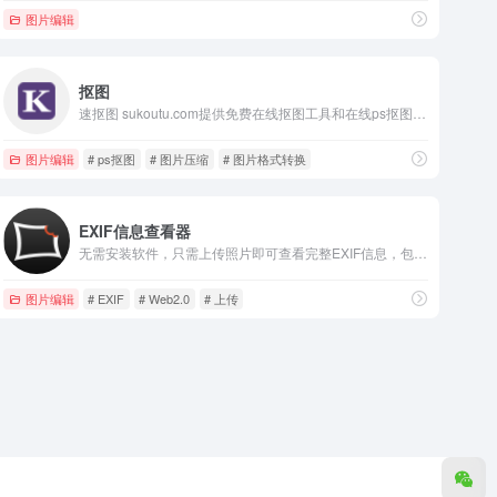
图片编辑
抠图
速抠图 sukoutu.com提供免费在线抠图工具和在线ps抠图软件，无需下载 Photoshop软件即可实现在线抠图及图片处理，支持智能抠图、钢笔抠图、矩阵抠图、拖选抠图、橡皮擦图、图案抠图、图片压缩、图片格式转换、高清图片处理等功能。
图片编辑
# ps抠图
# 图片压缩
# 图片格式转换
EXIF信息查看器
无需安装软件，只需上传照片即可查看完整EXIF信息，包括机身、镜头型号、拍摄时间、相机快门次数，支持JPEG、TIFF、CR2、NEF、XMP等多种图片格式。无需下载，比Exif Show, ExifPro更好用的EXIF查看器！
图片编辑
# EXIF
# Web2.0
# 上传