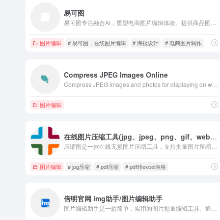
易可图
易可图专注融合AI，重塑电商图片编辑体验。提供商品图AI智能换背景、AI模特试衣、一键抠图、图片批量编辑等功能。更有海量电商模版，快速出图，适用各大电商平台，让商品视觉更出众!
图片编辑
# 易可图，在线图片编辑
# 海报设计
# 电商图片制作
Compress JPEG Images Online
Compress JPEG images and photos for displaying on web pages, sharing on social networks or sending by email.
图片编辑
在线图片压缩工具(jpg、jpeg、png、gif、webp、tiff)无损压缩90%
压缩图是一款在线无损图片压缩工具，支持批量图片压缩jpg、jpeg、png、gif、tiff、webp、jp2等格式，并提供图片压缩指定大小、批量修改图片dpi（分辨率）、pdf压缩、修改图片大小尺寸、AI抠图、图片格式转换、证件照制作等多种在线图片处理功能，同时新增了PDF转换成word、ppt、excel功能，一键操作批量处理，欢迎体验！
图片编辑
# jpg压缩
# pdf压缩
# pdf转excel表格
倍明官网 img助手/图片编辑助手
图片编辑助手是一款简单，实用的图片批量编辑工具。通过我们的工具可以快速的完成图片压缩、图片格式转换、图片尺寸变化、图片添加文字、图片添加水印、图片镜像处理等操作, 从而帮助你节约更多的时间和精力。我们希望你可以有更多的时间去拍照，去工作，去摸鱼，而不是花太多的时间去编辑和学习编辑软件。