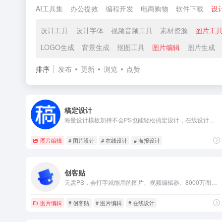
AI工具集
办公提效
编程开发
电商购物
软件下载
设
设计工具
设计字体
视频音频工具
素材资源
图片工
LOGO生成
背景生成
抠图工具
图片编辑
图片生成
排序
发布
更新
浏览
点赞
稿定设计
海量设计模板加持不会PS也能轻松搞定设计，在线设计海报、简历、PPT、名片、宣传单、邀请函、Logo等多种设计需求场景，3秒抠图、批量套版、AI辅助设计实用便捷。海量正版授权资源，商用无忧。
图片编辑
# 图片设计
# 在线设计
# 海报设计
创客贴
无需PS，会打字就能用的图片、视频编辑器。8000万图片素材在线编辑，换图改字生成精美设计。自动抠图，高清背景，设计不求人，商用有版权
图片编辑
# 创客贴
# 图片编辑
# 在线设计