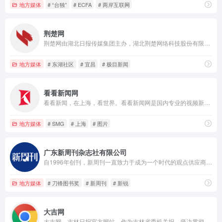
地方媒体
# “台独”
# ECFA
# 两岸互联网
荆楚网
荆楚网由湖北日报传媒集团主办，湖北荆楚网络科技股份有限公司运营，是湖北最大的网络平台。业务涉及新闻资讯、财经房产、时尚娱乐、旅游信息、教育培训、短信服务、福利彩票、社区论坛等，并积极开拓电子商务、动画动漫、二维码产业。
地方媒体
# 东湖社区
# 宜昌
# 极目新闻
看看新闻网
看看新闻，在上海，看世界。看看新闻网是国内专业的视频新闻网站，网站整合了SMG强大的视频新闻资源，提供最新最热的视频新闻在线播放，24小时视频直播，海量视频新闻搜索及视频新闻上传通道。内容包括全球热点事件、突发新闻、本地民生新闻等、设有直播、上海、图片、娱乐等10多个内容频道，包含江湖视频和看看新闻两大APP。看看新闻网，网络视频新闻的第一选择，帮你看见，带你看清。
地方媒体
# SMG
# 上海
# 图片
广东新周刊杂志社有限公司
自1996年创刊，新周刊一直致力于成为一个时代的观点供应商、资讯整合商、视觉开发商、传媒运营商，始终保持以最敏锐的视角，观察与记录中国社会变迁，是中国期刊市场上最具代表性和舆论影响力的杂志之一。作为中国最新锐的生活方式周刊，《新周刊》不仅革新了传统的传媒理念，独创了一套极具特色的传媒方法论，更是推出了一系列广受欢迎的原创话题和深度报道，成为一个时代的体温计。在移动互联网时代，新周刊已发展成为拥有千万级粉丝基础的文化IP，是集杂志、新媒体、活动、图书出版与整合营销为一体、极具全国影响力的全媒体传播平台。
地方媒体
# 刀锋图书奖
# 新周刊
# 新锐
大吉网
大吉网—吉林日报官方网站。作为吉林省委机关报，坚决贯彻党中央精神，紧密配合、服务于吉林省委、省政府的中心工作，及时、迅速反映广大人民群众的生活和呼声，是《吉林日报》持之以恒的办报宗旨。联系电话0431-88601901