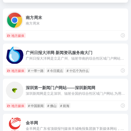
南方周末
南方周末
地方媒体
广州日报大洋网·新闻资讯服务南大门
广州日报大洋网是立足广州、辐射华南的综合性区域门户网站，为用户提供新闻、生活、论坛等20多个频道。广州日报大洋网是广州日报新媒体发展的先锋，在区域资讯服务、媒体融合发展方面已经获得显著成果。广州日报大洋网是新闻资讯服务的南大门。
地方媒体
# 一带一路
# 今日观点
# 十亿个为什么
深圳第一新闻门户网站——深圳新闻网
深圳新闻网是立足深圳、辐射全国的综合性区域门户网站,为用户提供新闻、视频、博客、房产、汽车、财经、健康、美食、旅游、教育、时尚、娱乐、交友等20多个频道,并拥有深圳最大的门户互动社区深圳论坛,以及深圳报业集团旗下《深圳特区报》、《深圳商报》、《深圳晚报》、《晶报》、《香港商报》、《Shenzhen Daily》等系列报刊杂志电子版
地方媒体
# 中国新闻
# 佛山
# 前海
金羊网
金羊网是广东省顶级报刊媒体羊城晚报集团旗下新媒体网站，华南区四大媒体网站之一，为用户提供最新新闻资讯等。并提供《羊城晚报》、《新快报》、《可乐生活》等多家报刊电子版！