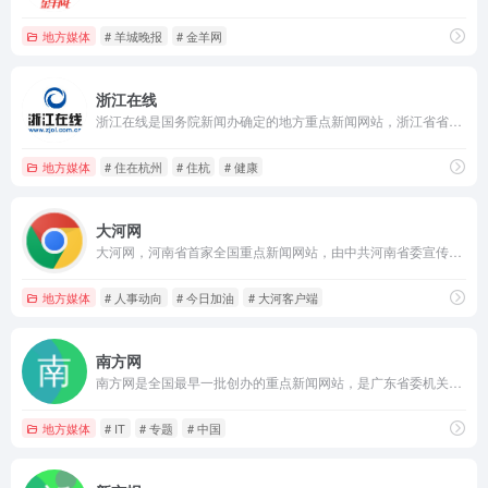
地方媒体
# 羊城晚报
# 金羊网
浙江在线
浙江在线是国务院新闻办确定的地方重点新闻网站，浙江省省级重点新闻网站和综合性门户网站。网站以“权威媒体、大众网站”为基本定位，内容影响力和经营实力已跃居全国地方网媒前列。2011年9月29日，浙江在线新闻网站纳入“浙报传媒”整体上市，成为国务院新闻办首批十家转企改制新闻网站中第一家成功登陆a股的网络媒体。
地方媒体
# 住在杭州
# 住杭
# 健康
大河网
大河网，河南省首家全国重点新闻网站，由中共河南省委宣传部主管，河南日报报业集团主办。大河网大河户外客户端，是河南最热闹的移动兴趣圈子和社交平台。
地方媒体
# 人事动向
# 今日加油
# 大河客户端
南方网
南方网是全国最早一批创办的重点新闻网站，是广东省委机关网，由广东省委宣传部主管、南方报业传媒集团主办，是国内领先的以新闻为核心、技术引领、创新驱动的科技型主流网络媒体。
地方媒体
# IT
# 专题
# 中国