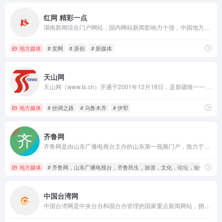
红网 精彩一点
湖南新闻综合门户网站，国内网站新闻影响力十强，中国地方新闻网站第一品牌，湖南省党网。2001年成立。提供新闻信息、生活资讯、视频直播、论坛博客、手机报、客户端、微博、电子商务、活动策划、舆情、广告等服务。设省直部门网群和13个市州、123个县市区分站。荣获过中国最具影响力新闻网站、中国十大创新传媒、最具品牌价值网站等荣誉，有百姓呼声、红辣椒评论等名牌栏目。
地方媒体
# 党网
# 原创
# 新媒体
天山网
天山网（www.ts.cn）开通于2001年12月18日，是新疆唯一一家重点新闻网站，现有中、俄、维、英、哈五个语种，网站排名居新疆之首。
地方媒体
# 丝绸之路
# 乌鲁木齐
# 伊犁
齐鲁网
齐鲁网是由山东广播电视台主办的山东第一视频门户，致力于打造山东人第一网上精神家园，山东第一民生服务平台，山东第一网络营销媒介。
地方媒体
# 齐鲁网，山东广播电视台，齐鲁民生，旅游，文化，论坛，短信，数
中国台湾网
中国台湾网是中央台办和国台办管理的国家重点新闻网站，拥有庞大的涉台资源。全面报道台湾事务和两岸关系的重要新闻资讯，致力于传播两岸亲情，沟通两岸民意，服务两岸交流，是两岸网络信息枢纽和同胞交流互动平台。