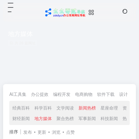
地方媒体
共 26 篇网址
AI工具集
办公提效
编程开发
电商购物
软件下载
设计
生
经典百科
科学百科
文学阅读
新闻热榜
星座命理
资讯动
财经新闻
地方媒体
聚合热榜
军事新闻
科技新闻
热搜榜
排序
发布
更新
浏览
点赞