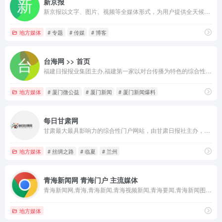
新京报
新京报以文字、图片、视频等全媒体形式，为用户提供全天候热点新闻，涵盖突发新闻、时事、财经、娱乐、体育，以及评论、杂志和博客等，新京报网本着品质源于责任的的信念,致力于成为用户喜爱的精品新闻网站。
地方媒体
# 专题
# 传媒
# 博客
台海网 >> 首页
福建日报报业集团主办,福建第一家以对台传播为特色的综合性新闻网站，突出对台传播特色，搭建海峡两岸交流良性互动平台！全力打造两岸新闻资讯门户、厦门生活资讯门户！总部设在厦门，由海峡在线传媒（厦门）有限公司负责运营。
地方媒体
# 厦门微公益
# 厦门新闻
# 厦门新闻爆料
每日甘肃网
甘肃最大最具影响力的综合性门户网站，由甘肃日报社主办，是经国务院新闻办批准的甘肃第一家重点新闻网站，提供最权威、最快捷、最全面的新闻资讯服务。依托甘肃省委机关报-甘肃日报及下属子报兰州晨报省内各市州党报等丰富的新闻资源，立足甘肃、面向全国，以最全最快的文字新闻、图片资讯、视频、播客、直播等新媒体技术实时报道甘肃、宣传甘肃，另开设论坛、社区、博客等自由互动交流空间。
地方媒体
# 丝绸之路
# 临夏
# 兰州
青海新闻网 青海门户 主流媒体
青海新闻网,青海,青海新闻,青海视频新闻,青海要闻,青海新闻图片,青海新闻中心,我省,热点新闻,新闻事件,特别关注,法制新闻,经济新闻,时政市县新闻,科教文体新闻,专题新闻,深度报道,新闻追踪,青海新闻大事,热点回顾 ,焦点网谈,记者专栏,图片新闻,图片中心,精品摄影,美女图片,明星写真,青海车市,青海楼市,青海美食,青海美女,楚文化 ,经典青海,青海特产,青海名校,精品推荐,展会,健康,健康乐园,美容护肤,情感话题,读书,热门小说,精彩视频,娱乐新闻, 时尚话题,短信,剧情介绍,西宁城市圈,西宁新闻,青海旅游
地方媒体