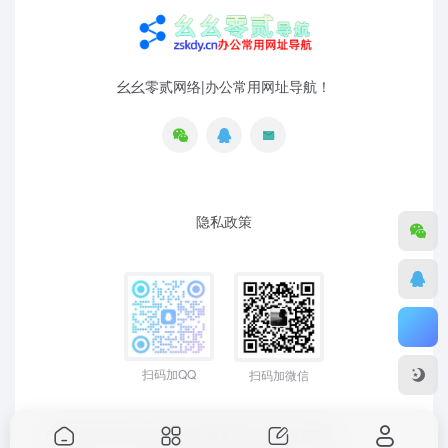
幺幺零贰网络|办公常用网址导航！
隐私政策
扫码加QQ
扫码加微信
Copyright © 2026
幺幺零贰导航
粤ICP备19129477号-1