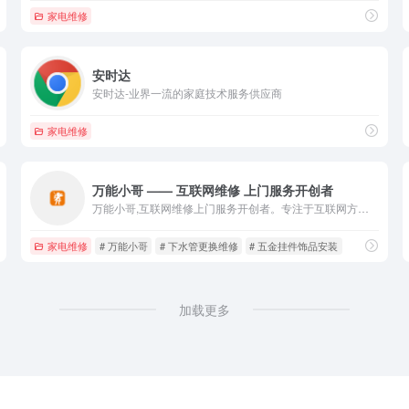
家电维修
安时达
安时达-业界一流的家庭技术服务供应商
家电维修
万能小哥 —— 互联网维修 上门服务开创者
万能小哥,互联网维修上门服务开创者。专注于互联网方式改变传统维修中介、游击队模式。提供在线价格查询、维修预约、过程监管、付款评价等服务。 我们承诺：全程覆盖、统一价格、赔付保障安全快捷。
家电维修
# 万能小哥
# 下水管更换维修
# 五金挂件饰品安装
加载更多