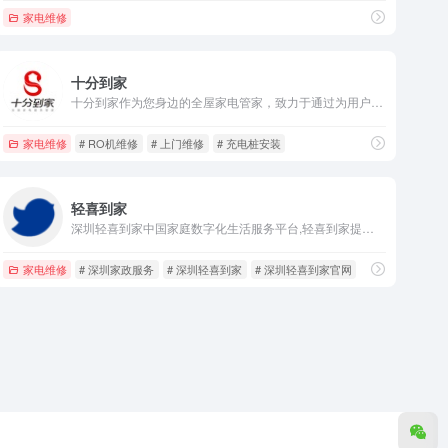
家电维修
十分到家
十分到家作为您身边的全屋家电管家，致力于通过为用户提供有温度的家电服务，打造便捷、无忧、环保、健康的新型家居生活方式，让您足不出户即可享受全屋家电产品的安装、保养、清洗、维修等一站式服务。
家电维修
# RO机维修
# 上门维修
# 充电桩安装
轻喜到家
深圳轻喜到家中国家庭数字化生活服务平台,轻喜到家提供日常保洁、高端保洁、保姆、母婴护理、育婴早教、产康护理、家电清洗、家居养护等专业的到家服务。
家电维修
# 深圳家政服务
# 深圳轻喜到家
# 深圳轻喜到家官网