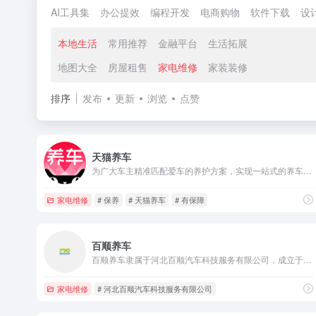
AI工具集
办公提效
编程开发
电商购物
软件下载
设
本地生活
常用推荐
金融平台
生活拓展
地图大全
房屋租售
家电维修
家装装修
排序
发布
更新
浏览
点赞
天猫养车
为广大车主精准匹配爱车的养护方案，实现一站式的养车服务！
家电维修
# 保养
# 天猫养车
# 有保障
百顺养车
百顺养车隶属于河北百顺汽车科技服务有限公司，成立于1998年，是国内专注于汽车保养的连锁经营品牌。目前在全国发展百余家连锁门店。百顺是由河北省质量技术监督局授予的汽车服务名牌，同时是河北省交通运输管理局重点培育的汽车服务连锁示范单位。
家电维修
# 河北百顺汽车科技服务有限公司