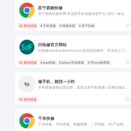
苏宁易购快修
苏宁易购快修官网,专业的手机维修加盟平台,O2O一体化线上线下结合维修新体验,提供一站式维修项目咨询和服务,助力轻松创业,业务范围涉及全国,多元业务经营,加入苏宁快修,盈利有保障。
家电维修
# 手机维修
# 维修加盟
# 苏宁快修
闪电修官方网站
闪电修(www.suddenfix.com)是值得信赖的、专业的上门手机维修平台,提供苹果,三星,华为,小米等主流手机上门维修服务,价格透明,正规认证,方便快捷。热线电话:400-018-1866。
家电维修
# ipad维修
# iphone手机维修
# iPhone换屏幕
修手机，就找一小时
手机维修连锁运营品牌，直营运营手机维修门店整店输出，中国手机维修行业规模大、覆盖范围广，行业领先的高新技术企业！一小时快修致力于打造百万营收手机维修单店！
家电维修
千米快修
千米快修，手机维修、电脑维修、二手回收、3C产品销售、企业IT外包服务。提供电脑及办公耗材配送维修、安防监控、网络工程、机房布线、局域网配置等上门服务。