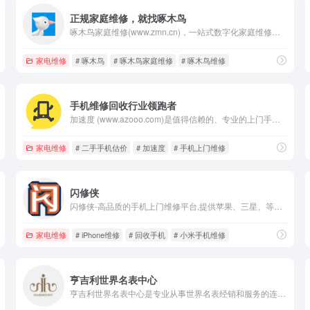
正规家庭维修，就找啄木鸟
啄木鸟家庭维修(www.zmn.cn)，一站式数字化家庭维修服务企业，覆盖逾300个主要家电和家居设施类别，为千万中国家庭提供透明、可信的家庭维修服务。啄木鸟维修官方客服电话：400-017-1110、400-626-6218。正规家庭维修，就找啄木鸟。
家电维修
# 啄木鸟
# 啄木鸟家庭维修
# 啄木鸟维修
手机维修回收行业领跑者
加速度 (www.azooo.com)是值得信赖的、专业的上门手机维修平台, 加速度电讯-专业手机维修”搞机人“。加速度”搞机人“30分钟上门服务,收费透明,180天保障,上门修手机客服电话:15800001157。
家电维修
# 二手手机估价
# 加速度
# 手机上门维修
闪修侠
闪修侠-高品质的手机上门维修平台,提供苹果、三星、等主流机型的专业维修和手机回收服务,正规认证、方便快捷、专业靠谱。维修从未如此好用,一个电话,服务到家:4006007373。
家电维修
# iPhone维修
# 回收手机
# 小米手机维修
亨吉利世界名表中心
亨吉利世界名表中心是专业从事世界名表经销和服务的连锁集团，拥有雄厚的资金优势和良好的经营能力。其市场占有率位居国内名表零售业前列，是国内使用统一商号、覆盖地域广泛的名表销售连锁品牌。