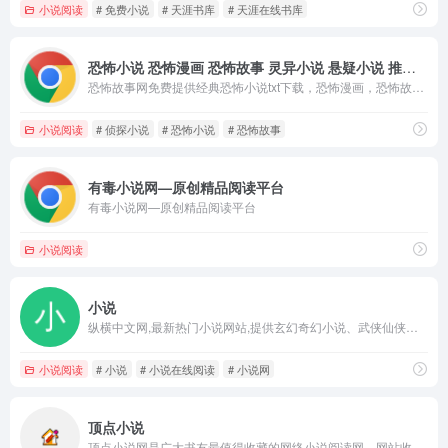
小说阅读
# 免费小说
# 天涯书库
# 天涯在线书库
恐怖小说 恐怖漫画 恐怖故事 灵异小说 悬疑小说 推理小说 侦探小说
恐怖故事网免费提供经典恐怖小说txt下载，恐怖漫画，恐怖故事在线阅读灵异小说、悬疑小说、推理小说、侦探小说、悬疑推理小说推荐
小说阅读
# 侦探小说
# 恐怖小说
# 恐怖故事
有毒小说网—原创精品阅读平台
有毒小说网—原创精品阅读平台
小说阅读
小说
纵横中文网,最新热门小说网站,提供玄幻奇幻小说、武侠仙侠小说、原创小说、网游小说、都市小说、言情小说、青春小说、科幻小说等首发小说,最新章节在线阅读。大神作品齐聚纵横,最新章节每日更新。
小说阅读
# 小说
# 小说在线阅读
# 小说网
顶点小说
顶点小说网是广大书友最值得收藏的网络小说阅读网，网站收录了当前最火热的网络小说，免费提供高质量的小说最新章节，是广大网络小说爱好者必备的小说阅读网。