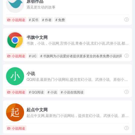
原创作品
遇见更生动的故事
小说阅读
# 买书
# 作者
# 免费
书旗中文网
书旗，小说，小说网,言情小说,青春小说,玄幻小说,武侠小说,都市小说,历史小说,网络小说,小说下载，原创网络文学,畅销图书,精品图书,传统出版,电子书，原创文学
小说阅读
# UC
# 书旗网为小说爱好者提供更多更全的各类免费小说的同时，为
小说
QQ阅读,最新热门小说网站,提供玄幻小说、武侠小说、原创小说、网游小说、都市小说、言情小说、青春小说、科幻小说等首发小说,最新章节在线阅读。更多精彩尽在QQ阅读。
小说阅读
# QQ阅读
# 小说
# 小说在线阅读
起点中文网
起点中文网,最新热门小说网站，提供玄幻小说、武侠小说、原创小说、网游小说、都市小说、言情小说、青春小说、科幻小说等首发小说,最新章节在线阅读。更多精彩尽在起点中文网小说网。
小说阅读