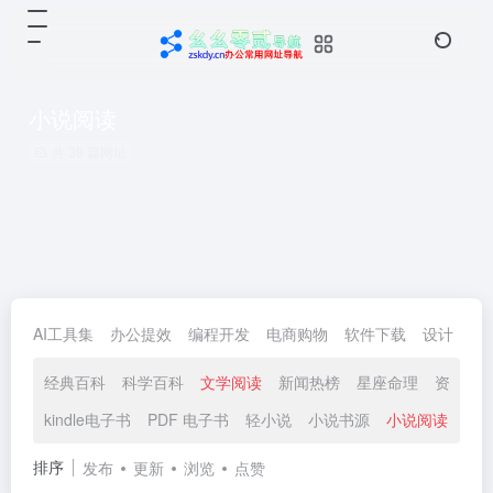
小说阅读
共 39 篇网址
AI工具集
办公提效
编程开发
电商购物
软件下载
设计
生
经典百科
科学百科
文学阅读
新闻热榜
星座命理
资讯动
kindle电子书
PDF 电子书
轻小说
小说书源
小说阅读
有
排序
发布
更新
浏览
点赞