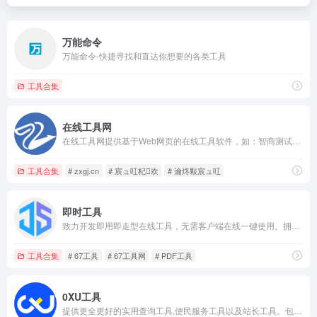
万能命令
万能命令-快捷寻找和直达你想要的各类工具
工具合集
在线工具网
在线工具网提供基于Web网页的在线工具软件，如：智商测试、情商测试、逻辑思维训练、mbti职业性格测试、九型人格测试、大五人格测试、人才测评、图表制作、图片处理、疾病自测、抑郁症测试题、生活查询、健康管理、娱乐工具、及各类在线计算器等等。
工具合集
# zxgj.cn
# 宸ュ叿杞欢
# 瀹炵敤宸ュ叿
即时工具
致力开发即用即走型在线工具，无需客户端在线一键使用。拥有视频工具、音频工具、图片工具、 PDF工具、办公辅助、设计工具、文本工具、数字工具、加密工具、单位转换等等工具。同时拥有良好的用户体验，为您的工作学习提升效率！
工具合集
# 67工具
# 67工具网
# PDF工具
0XU工具
提供更全更好的实用查询工具,便民服务工具以及站长工具。包括天气预报,公交查询,网速测试,万年历,手机号码归属地查询,身份证查询,IP查询,代码转换,实时汇率,在线查询尽在0XU工具。