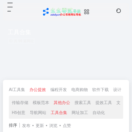
工具合集
共 98 篇网址
AI工具集
办公提效
编程开发
电商购物
软件下载
设计
生
传输存储
模板范本
其他办公
搜索工具
提效工具
文件工
H5创意
导航网站
工具合集
网址加工
自动化
排序
发布
更新
浏览
点赞