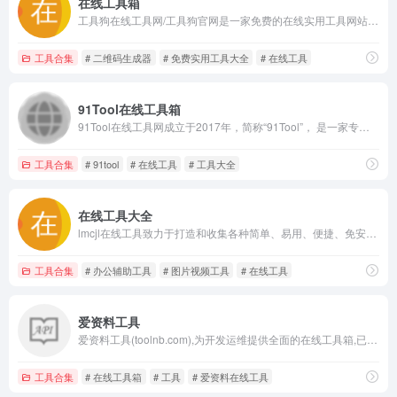
在线工具箱
工具狗在线工具网/工具狗官网是一家免费的在线实用工具网站，为大家提供在线大写一二三四五六七八大九十大写,大写转换器,一键抠图、在线新华字典、在线万年历等功能。
工具合集
# 二维码生成器
# 免费实用工具大全
# 在线工具
91Tool在线工具箱
91Tool在线工具网成立于2017年，简称“91Tool”， 是一家专门为淘宝客和商家提供在线服务的网站，主要用户群体为淘宝客和商家，本站自创建以来累计注册用户30000+人、日活5000+，每天为用户提供在线服务2万余次，长期以来深受广大用户一致好评与认可。
工具合集
# 91tool
# 在线工具
# 工具大全
在线工具大全
lmcjl在线工具致力于打造和收集各种简单、易用、便捷、免安装、自动化的在线工具,用户无需下载安装即可使用各种各样优秀的在线工具。
工具合集
# 办公辅助工具
# 图片视频工具
# 在线工具
爱资料工具
爱资料工具(toolnb.com),为开发运维提供全面的在线工具箱,已开发工具400款,包含开发工具,运维工具,常用工具,SEO站长工具等,是好用,方便的在线工具网站.
工具合集
# 在线工具箱
# 工具
# 爱资料在线工具