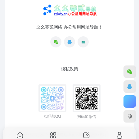
幺幺零贰网络|办公常用网址导航！
隐私政策
扫码加QQ
扫码加微信
Copyright © 2026
幺幺零贰导航
粤ICP备19129477号-1