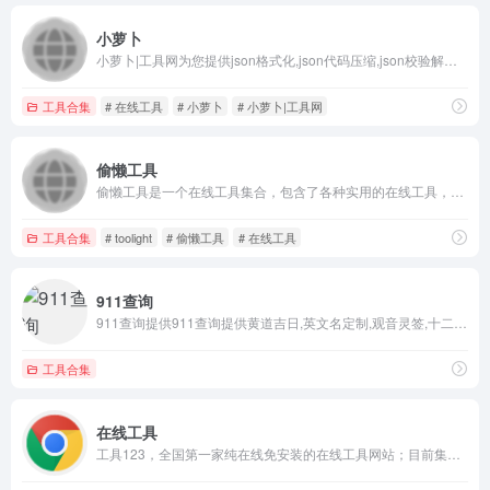
小萝卜
小萝卜|工具网为您提供json格式化,json代码压缩,json校验解析,json数组解析,json转xml,xml转json,json解析,json在线解析,json在线解析及格式化,unix时间戳转换,CSS美化压缩,json美化,json格式化输出,json数组,json实体类,json视图等
工具合集
# 在线工具
# 小萝卜
# 小萝卜|工具网
偷懒工具
偷懒工具是一个在线工具集合，包含了各种实用的在线工具，帮助你更好地完成工作
工具合集
# toolight
# 偷懒工具
# 在线工具
911查询
911查询提供911查询提供黄道吉日,英文名定制,观音灵签,十二生肖运势,周公解梦,手机号码吉凶,邮编,列车时刻表,唐诗宋词,成语,字典,词典,百家姓,百科全书,谜语等查询服务。911查询是免费实用查询工具大全网站。
工具合集
在线工具
工具123，全国第一家纯在线免安装的在线工具网站；目前集合了1800个在线小工具，包括：站长工具、娱乐工具、文件转换工具等等在线实用工具，而且是免费使用的哟，赶快来体验吧！