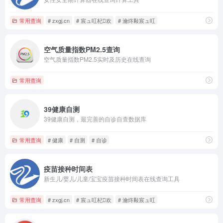
常用查询
# zxgj.cn
# 宸ュ叿杞欢
# 瀹炵敤宸ュ叿
空气质量指数PM2.5查询
空气质量指数PM2.5实时及历史在线查询
常用查询
39健康自测
39健康自测，最完善的自诊自查数据库
常用查询
# 健康
# 自测
# 自诊
疫苗接种时间表
新生儿/婴儿/儿童/宝宝疫苗接种时间表在线查询工具
常用查询
# zxgj.cn
# 宸ュ叿杞欢
# 瀹炵敤宸ュ叿