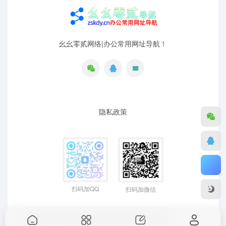
幺幺零贰网络|办公常用网址导航！
隐私政策
扫码加QQ
扫码加微信
Copyright © 2026
幺幺零贰导航
粤ICP备19129477号-1