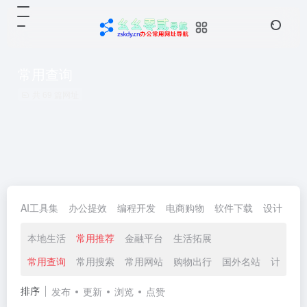
常用查询
共 69 篇网址
AI工具集
办公提效
编程开发
电商购物
软件下载
设计
生
本地生活
常用推荐
金融平台
生活拓展
常用查询
常用搜索
常用网站
购物出行
国外名站
计算器
排序
发布
更新
浏览
点赞