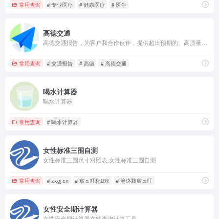
常用查询
# 专业医疗
# 健康医疗
# 医生
高德交通
高德交通报告，为客户和合作伙伴，提供超出预期的、高质量的交通信息服务
常用查询
# 交通报告
# 高德
# 高德交通
喝水计算器
喝水计算器
常用查询
# 喝水计算器
女性标准三围自测
女性标准三围尺寸对照表,女性标准三围自测
常用查询
# zxgj.cn
# 宸ュ叿杞欢
# 瀹炵敤宸ュ叿
女性安全期计算器
女性安全期计算器在线查询计算工具