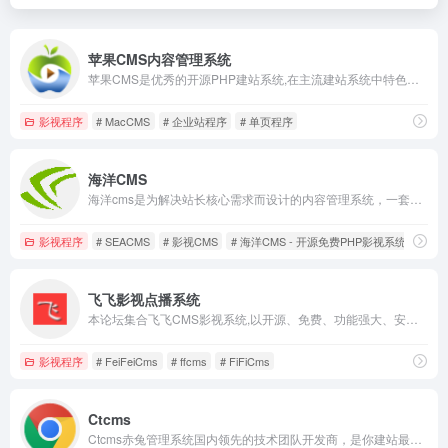
苹果CMS内容管理系统
苹果CMS是优秀的开源PHP建站系统,在主流建站系统中特色鲜明,以灵活、小巧、兼容性好、负载强等优点而深受许多站长的喜爱。
影视程序
# MacCMS
# 企业站程序
# 单页程序
海洋CMS
海洋cms是为解决站长核心需求而设计的内容管理系统，一套程序自适应电脑、手机、平板、APP多个终端入口，无任何加密代码、安全有保障，是您最佳的建站工具。
影视程序
# SEACMS
# 影视CMS
# 海洋CMS - 开源免费PHP影视系统
飞飞影视点播系统
本论坛集合飞飞CMS影视系统,以开源、免费、功能强大、安全健壮、性能卓越、超级易用、模板众多、插件齐全等优势,受到众多企业和站长的喜爱，飞飞CMS已经成为影视系统行业领导者！
影视程序
# FeiFeiCms
# ffcms
# FiFiCms
Ctcms
Ctcms赤兔管理系统国内领先的技术团队开发商，是你建站最佳选择的程序源码，我们更专注于各类电影程序系统，短视频系统，短视频APP开发，和二次深度开发，程序源码操作管理简单，管理更轻松，更容易上手，傻瓜模式建站，一键部署环境，一键采集入库，一键生成静态模式。