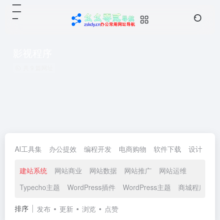
影视程序
共 9 篇网址
AI工具集
办公提效
编程开发
电商购物
软件下载
设计
生
建站系统
网站商业
网站数据
网站推广
网站运维
Typecho主题
WordPress插件
WordPress主题
商城程序
淘
排序
发布
更新
浏览
点赞