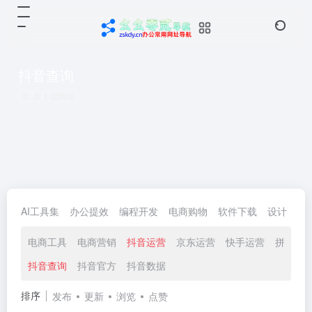
抖音查询
共 1 篇网址
AI工具集
办公提效
编程开发
电商购物
软件下载
设计
生
电商工具
电商营销
抖音运营
京东运营
快手运营
拼多多
抖音查询
抖音官方
抖音数据
排序
发布
更新
浏览
点赞