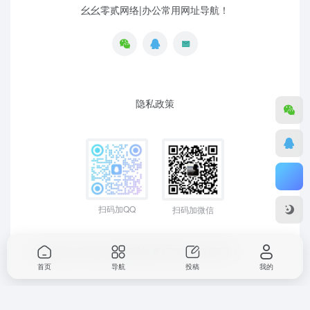
幺幺零贰网络|办公常用网址导航！
隐私政策
扫码加QQ
扫码加微信
Copyright © 2026
幺幺零贰导航
粤ICP备19129477号-1
首页
导航
投稿
我的