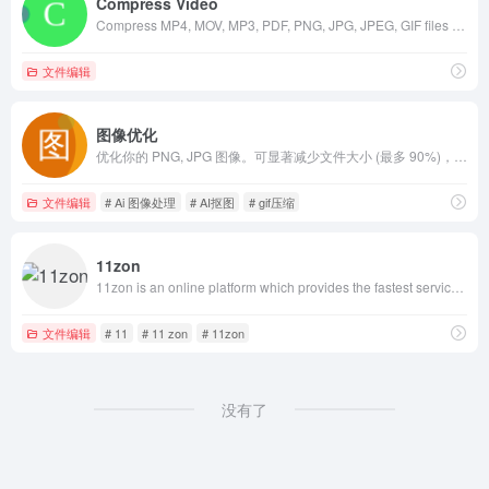
Compress Video
Compress MP4, MOV, MP3, PDF, PNG, JPG, JPEG, GIF files online for free. Reduce file size of videos, PDF documents, MP3 audio files and images. Free online file compression tool lets you compress large files to make them smaller. No registration, no watermarks, free to use for anyone.
文件编辑
图像优化
优化你的 PNG, JPG 图像。可显著减少文件大小 (最多 90%)，同时保持高精度画质。
文件编辑
# Ai 图像处理
# AI抠图
# gif压缩
11zon
11zon is an online platform which provides the fastest service for working with PDF, Images etc. It is completely free, easy to use, secure and works fast.
文件编辑
# 11
# 11 zon
# 11zon
没有了