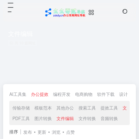
文件编辑
共 10 篇网址
AI工具集
办公提效
编程开发
电商购物
软件下载
设计
生
传输存储
模板范本
其他办公
搜索工具
提效工具
文件工
PDF工具
图片转换
文件编辑
文件转换
音频转换
排序
发布
更新
浏览
点赞