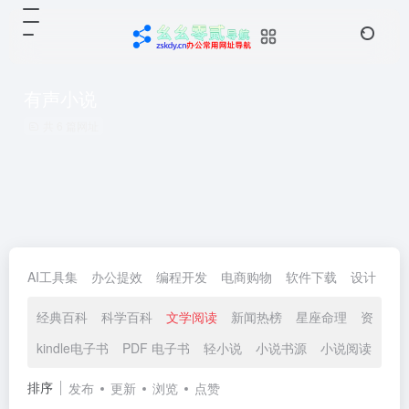
有声小说
共 6 篇网址
AI工具集
办公提效
编程开发
电商购物
软件下载
设计
生
经典百科
科学百科
文学阅读
新闻热榜
星座命理
资讯动
kindle电子书
PDF 电子书
轻小说
小说书源
小说阅读
有
排序
发布
更新
浏览
点赞