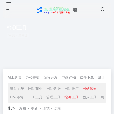
检测工具
共 7 篇网址
AI工具集
办公提效
编程开发
电商购物
软件下载
设计
生
建站系统
网站商业
网站数据
网站推广
网站运维
DNS解析
FTP工具
管理工具
检测工具
图床工具
网站安
排序
发布
更新
浏览
点赞