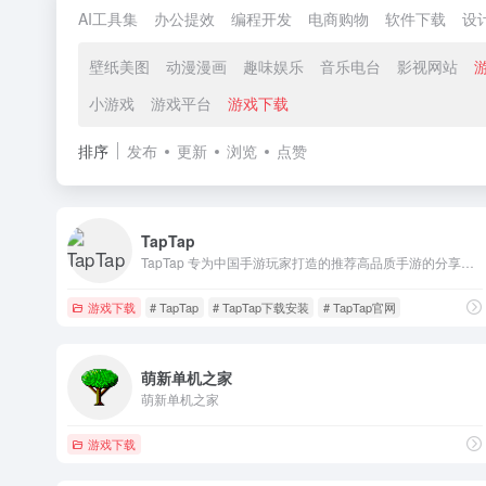
AI工具集
办公提效
编程开发
电商购物
软件下载
设
壁纸美图
动漫漫画
趣味娱乐
音乐电台
影视网站
小游戏
游戏平台
游戏下载
排序
发布
更新
浏览
点赞
TapTap
TapTap 专为中国手游玩家打造的推荐高品质手游的分享社区。我们拥有超过 2 万款可玩游戏，超过 1 亿玩家在我们平台上完成了 30 亿次游戏下载，发布了超过 3500 万条真实客观的游戏评价，并为玩家提供了 50 万篇优质内容。目前已有超过 10 万个游戏开发者入驻了 TapTap 玩家社区。立即下载 TapTap，与我们一起体验最顶级的手游乐趣吧！
游戏下载
# TapTap
# TapTap下载安装
# TapTap官网
萌新单机之家
萌新单机之家
游戏下载