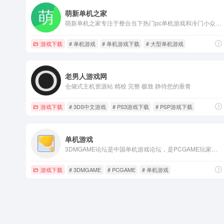
萌新单机之家
萌新单机之家专注于整合当下热门pc单机游戏和冷门小众游戏,每日持续上新,稳定更新。找游戏,上萌新单机！
游戏下载
# 单机游戏
# 单机游戏下载
# 大型单机游戏
老男人游戏网
仓储式主机资源站 精校 完整 极致 静待您的垂青
游戏下载
# 3DS中文游戏
# PS3游戏下载
# PSP游戏下载
单机游戏
3DMGAME论坛是中国单机游戏论坛，是PCGAME玩家的乐园，为中国单机游戏玩家提供游戏破解、游戏汉化和游戏资讯等内容，欢迎光临3DMGAME论坛获取最新游戏资源。
游戏下载
# 3DMGAME
# PCGAME
# 单机游戏