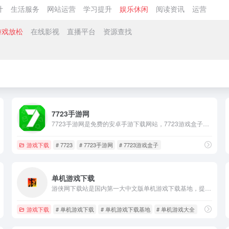
计
生活服务
网站运营
学习提升
娱乐休闲
阅读资讯
运营
游戏放松
在线影视
直播平台
资源查找
7723手游网
7723手游网是免费的安卓手游下载网站，7723游戏盒子为您提供了各种免费手机小游戏，汉化版游戏、安卓游戏存档、手机网游辅助工具，免费手机应用app软件下载。
游戏下载
# 7723
# 7723手游网
# 7723游戏盒子
单机游戏下载
游侠网下载站是国内第一大中文版单机游戏下载基地，提供好玩的单机游戏下载、经典单机游戏、单机小游戏、迷你单机版小游戏、PC游戏。更多单机游戏下载大全中文版下载尽在游侠网下载基地。
游戏下载
# 单机游戏下载
# 单机游戏下载基地
# 单机游戏大全