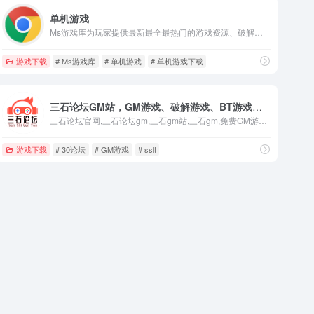
单机游戏
Ms游戏库为玩家提供最新最全最热门的游戏资源、破解资源、汉化补丁等优质下载资源，包含PC、Switch、PS5、XBox、VR等多种平台游戏，以满足广大游戏爱好者的需求，经多年努力已成为玩家首选的游戏资源平台。
游戏下载
# Ms游戏库
# 单机游戏
# 单机游戏下载
三石论坛GM站，GM游戏、破解游戏、BT游戏、单机游戏、视频、图片、有趣事物分享交流网站
三石论坛官网,三石论坛gm,三石gm站,三石gm,免费GM游戏,好玩有趣的GM游戏、视频、图片等有趣事物分享交流网站
游戏下载
# 30论坛
# GM游戏
# sslt