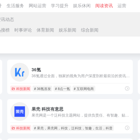
计
生活服务
网站运营
学习提升
娱乐休闲
阅读资讯
运营
资讯动态
热搜榜
时事评论
体育新闻
娱乐新闻
综合新闻
36氪
36氪通过全面，独家的视角为用户深度剖析最前沿的资讯，致力于让一部分人先看到未来，内容涵盖快讯，科技，金融，投资，房产，汽车，互联网，股市，教育，生活，职场等，秉承着新商业媒体人的使命砥砺前行
科技新闻
# 36氪首发
# 8点一氪
# 互联网电商
果壳 科技有意思
果壳网是一个泛科技主题网站，提供负责任、有智趣、贴近生活的内容，你可以在这里阅读、分享、交流、提问。果壳网致力于让科技兴趣成为人们文化生活和娱乐生活的重要元素。
科技新闻
# 果壳，果壳网，科技，泛科技，智趣，生活，科普