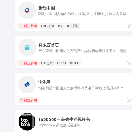
驱动中国
驱动中国,国内知名的科技媒体, 24小时滚动报道国内外最有价值的科技新闻、移动通信、IT互联网业界、数码产品、家电及智能穿戴、区块链、VR、共享经济、财经、人工智能、黑科技产品资讯，为用户提供及时权威的科技资讯。
科技新闻
# 3D打印
# AI
# IT新闻
智东西首页
智东西是中国领先的智能产业媒体和创新服务平台。聚焦于以人工智能为核心的新技术驱动的创新创业和传统产业升级。自创立以来，智东西以“聚焦智能变革 服务产业升级”为愿景，已形成媒体、公开课以及产业活动三大产品业务体系，并构建了庞大的智能产业垂直社群。
科技新闻
# AI芯片
# CPU
# GPU
泡泡网
泡泡网是中国领先的数码和消费电子网站,以最具亲和力的方式,面向最广泛的数码及消费电子用户和爱好者,提供专业的资讯、互动、购买在内的全面服务。
科技新闻
Topbook – 高效生活视频书
Topbook – 高效生活视频书