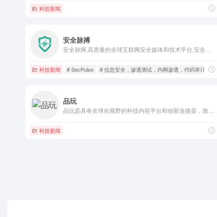
科技新闻
安全脉搏
安全脉搏,高质量的全球互联网安全媒体和技术平台,安全爱好者们交流与分享前沿安全技术的最佳社区。分享技术，悦享品质，关注安全，深耕安全是安全脉搏多年来不变的宗旨和初心。SecPulse.Com
科技新闻
# SecPulse
# 信息安全，渗透测试，内网渗透，代码审计，
品玩
品玩是具有全球化视野的科技内容平台和创新连接器，致力于服务全球科技创新者。
科技新闻