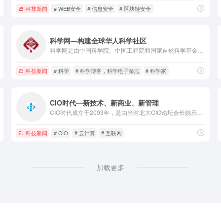
科技新闻
# WEB安全
# 信息安全
# 区块链安全
科学网—构建全球华人科学社区
科学网是由中国科学院、中国工程院和国家自然科学基金委员会主管，中国科学报社主办的综合性科学网站，主要为网民提供快捷权威的科学新闻报道、丰富实用的科学信息服务以及交流互动的网络平台，目标是建成最具影响力的全球华人科学社区。
安全文献，Web安全，移动安全，系统安全，工控安全，CTF，业务安全，安全管理，数据
科技新闻
# 科学
# 科学博客，科学电子杂志
# 科学家
CIO时代—新技术、新商业、新管理
CIO时代成立于2003年，是由当时北大CIO论坛会长姚乐先生带领北大CIO论坛骨干创建，也是北大科技园当时在北大校内征集并孵化的机构。从2005年北大CIO班开班到2015年，CIO时代一直作为北大CIO班的唯一合作办学单位。CIO时代学院主要从事CIO培训和各种新技术应用专题培训。目前，CIO时代学院与国家信息中心、国家卫生健康委统计信息中心、国家国防科技工业局信息中心、国家烟草专卖局信息中心、最高人民检察院检察技术信息研究中心等合作有各行业CIO班和信息化领导干部培训班
科技新闻
# CIO
# 云计算
# 互联网
加载更多