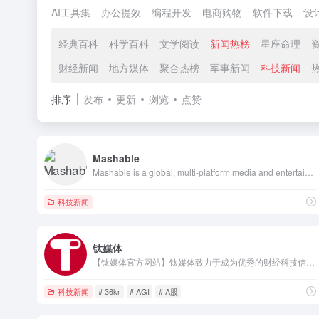
AI工具集
办公提效
编程开发
电商购物
软件下载
设
经典百科
科学百科
文学阅读
新闻热榜
星座命理
财经新闻
地方媒体
聚合热榜
军事新闻
科技新闻
排序
发布
更新
浏览
点赞
Mashable
Mashable is a global, multi-platform media and entertainment company.
科技新闻
钛媒体
【钛媒体官方网站】钛媒体致力于成为优秀的财经科技信息服务平台，形成了“新媒体、全球技术专家网络、科技IP与创意产品服务、科技股数据服务”四大业务板块和“钛媒体国际”业务布局，现已成为具有影响力的财经信息服务商和新媒体标杆之一。
科技新闻
# 36kr
# AGI
# A股