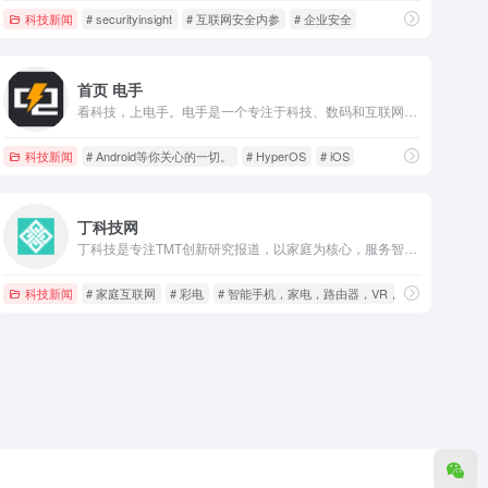
科技新闻
# securityinsight
# 互联网安全内参
# 企业安全
首页 电手
看科技，上电手。电手是一个专注于科技、数码和互联网领域的网站，这里提供最新的科技资讯、方法、评测、评论和黑科技软件等内容。通过电手。让电手给关于电脑、手机、硬件、数码，鸿蒙OS、HyperOS、iOS、Android等你关心的一切。
分析，安全资讯，安全招聘，漏洞利用，社会工程学，黑客工具，安全媒体
科技新闻
# Android等你关心的一切。
# HyperOS
# iOS
# 安全脉搏
丁科技网
丁科技是专注TMT创新研究报道，以家庭为核心，服务智能硬件、软件和解决方案发展的网络平台，支持家庭互联网产业上下游沟通与联动，推动互联网+家发展进程。
科技新闻
# 家庭互联网
# 彩电
# 智能手机，家电，路由器，VR，AR，云计算，