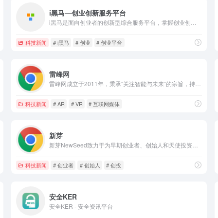
i黑马—创业创新服务平台
i黑马是面向创业者的创新型综合服务平台，掌握创业创新领域强有力话语权的媒体矩阵,致力于帮助创业者获得投资、人才、宣传和经验。
科技新闻
# i黑马
# 创业
# 创业平台
雷峰网
雷峰网成立于2011年，秉承“关注智能与未来”的宗旨，持续对全球前沿技术趋势与产品动态进行深入调研与解读，是国内具有代表性的实力型科技新媒体与信息服务平台.
科技新闻
# AR
# VR
# 互联网媒体
新芽
新芽NewSeed致力于为早期创业者、创始人和天使投资人提供又新又快的创业资讯、数据、创投融资对接、创投学院、新芽是创业者都关注的资本聚集地、你就是下一个独角兽。
科技新闻
# 创业者
# 创始人
# 创投
安全KER
安全KER - 安全资讯平台