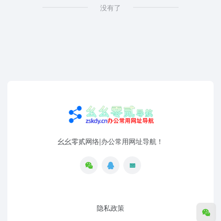
没有了
幺幺零贰网络|办公常用网址导航！
隐私政策