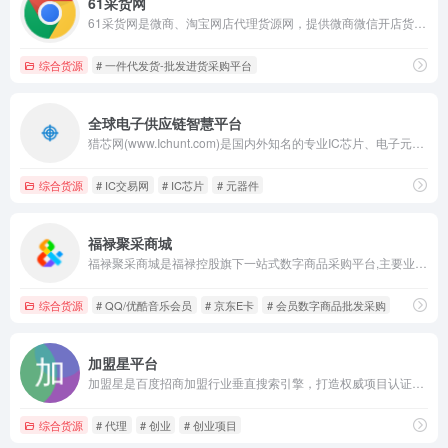
61采货网
61采货网是微商、淘宝网店代理货源网，提供微商微信开店货源，抖音百货、饰品、美妆、童装网店代销批发以及免费微商货源代理 一件代发货。
综合货源
# 一件代发货-批发进货采购平台
全球电子供应链智慧平台
猎芯网(www.Ichunt.com)是国内外知名的专业IC芯片、电子元器件采购商城平台,IC交易网站.为客户提供电子元器件现货批发采购,IC采购,进口报关,电子元器件寄售,供应链金融等一站式电子元器件采购服务.
综合货源
# IC交易网
# IC芯片
# 元器件
福禄聚采商城
福禄聚采商城是福禄控股旗下一站式数字商品采购平台,主要业务有：爱奇艺/腾讯/优酷视频会员,QQ/优酷音乐会员,喜马拉雅音频会员,美团/奈雪/肯德基生活服务卡券,奈雪的茶礼品卡,京东E卡,游戏点卡,会员数字商品批发采购,兑换码,欢迎选购
综合货源
# QQ/优酷音乐会员
# 京东E卡
# 会员数字商品批发采购
加盟星平台
加盟星是百度招商加盟行业垂直搜索引擎，打造权威项目认证和评估体系，精准直连创业者和项目方，提供一站式项目咨询和服务，助力轻松创业。为创业者提供各类加盟品牌，包括加盟费用、加盟条件、加盟电话、加盟政策、加盟扶持等创业者关心的招商加盟项目信息，帮助创业者直联项目方，获得最新最全的项目信息。
综合货源
# 代理
# 创业
# 创业项目