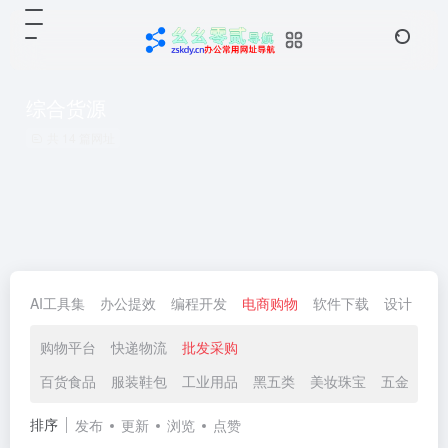
综合货源
共 14 篇网址
AI工具集
办公提效
编程开发
电商购物
软件下载
设计
生
购物平台
快递物流
批发采购
百货食品
服装鞋包
工业用品
黑五类
美妆珠宝
五金建材
排序
发布
更新
浏览
点赞