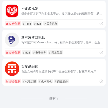
拼多多批发
拼多多官方旗下采购批发平台。提供直达底价的精选好货，满足货源采购、办公采购、企业购等诉求。采购就上拼多多批发。
综合货源
# 1688
# B2B
# 买卖信息
马可波罗网主站
马可波罗网(Makepolo.com)，精确采购搜索引擎，是中小企业实现“精确采购搜索”和“精确广告投放”的B2B电子商务平台。马可波罗网满足中小企业用户低投入，高回报的发展需求，帮助中小企业更快,更有效的达成交易。
综合货源
# B2B
# 电子商务
# 网上贸易
百度爱采购
百度爱采购是百度旗下的B2B垂直搜索引擎，旨在帮助用户一站直达全网商品信息，触达海量优质商家。让买家快速便捷的找到优质货源，为商家提供海量匹配的询价信息，获得更多曝光，快速达成交易，降低成本提升盈利。百度爱采购，让采购批发变得更简单。
综合货源
# 代理加盟
# 供求商机
# 商务服务
没有了