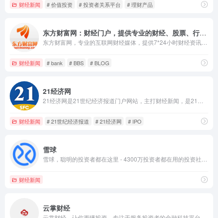
财经新闻
# 价值投资
# 投资者关系平台
# 理财产品
东方财富网：财经门户，提供专业的财经、股票、行情、证券、基金、理财、银行、保险、信托、期货、黄金、股吧、博客等各类财经资讯及数据
东方财富网，专业的互联网财经媒体，提供7*24小时财经资讯及全球金融市场报价，汇聚全方位的综合财经资讯和金融市场资讯，覆盖股票、财经、证券、金融、美股、港股、行情、基金、债券、期货、外汇、科创板、保险、信托、黄金、理财、商业、银行、博客、股吧、财迷、论坛等财经综合信息
财经新闻
# bank
# BBS
# BLOG
21经济网
21经济网是21世纪经济报道门户网站，主打财经新闻，是21世纪经济报道原创新闻最重要的展现平台，同时，有机整合客户端最深度策划、抢鲜报最新资讯，给读者提供最优质的阅读。
财经新闻
# 21世纪经济报道
# 21经济网
# IPO
雪球
雪球，聪明的投资者都在这里 - 4300万投资者都在用的投资社区和财富管理平台，沪深、港股、美股全球市场实时行情，公募私募股票基金债券免费热点资讯，与投资高手实战交流。支持股票基金在线开户，炒股、投资理财低佣金，交易安全、方便、快捷。提供选基工具、基金估值工具、基金定投、基金排名、指数估值、投资组合供投资者使用参考。
财经新闻
云掌财经
云掌财经，让你更懂投资，专注于服务投资者的金融科技平台。汇聚行业名师、权威财经专家、投资高手、证券投资顾问，提供股票、理财、基金、可转债等多方面投资者教育、深入的投资咨询及后金融服务，帮助3亿国人实现价值投资，实现财富增值。