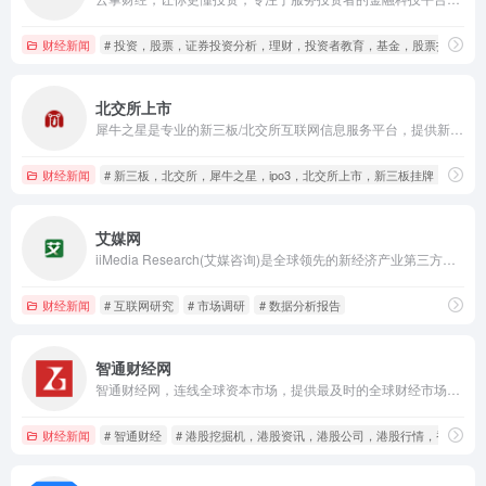
财经新闻
# 投资，股票，证券投资分析，理财，投资者教育，基金，股票投资，
北交所上市
犀牛之星是专业的新三板/北交所互联网信息服务平台，提供新三板/北交所信息资讯、行情研报、挂牌上市、定增路演、股转战略配售以及投融资等信息服务。
财经新闻
# 新三板，北交所，犀牛之星，ipo3，北交所上市，新三板挂牌，新三
艾媒网
iiMedia Research(艾媒咨询)是全球领先的新经济产业第三方数据挖掘和分析机构，每年公开或者定制发布基于大数据的行业研究报告_市场调研报告超2000份，覆盖房地产、IT互联网、金融、人工智能、新零售、游戏、音乐、教育、VR、网络安全等领域
财经新闻
# 互联网研究
# 市场调研
# 数据分析报告
智通财经网
智通财经网，连线全球资本市场，提供最及时的全球财经市场资讯，覆盖港股、美股、A股的资讯、行情、数据、H股，港股公司，香港股市，恒生指数，国企指数，港股开户，蓝筹股，红筹股，AH， 窝轮等
财经新闻
# 智通财经
# 港股挖掘机，港股资讯，港股公司，港股行情，香港股