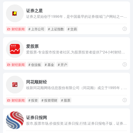
证券之星
证券之星始创于1996年，是中国最早的证券领域门户网站之一，是国内领先的金融信息服务平台。为投资者提供及时、全面、客观、专业的财经资讯和金融信息服务，包括股票、基金、期货、银行、保险、港股、美股、黄金、地产、债券、理财、商业、ESG等。
财经新闻
# 上市公司
# 上证指数
# 交易
爱股票
爱股票-专业股市投资者社区,为股票投资者提供7*24小时财经资讯、证券开户、模拟组合、实时行情、研究报告、AI大模型等服务,分享投资干货,与高手互动,涵盖A股/基金/港股/美股等领域。
财经新闻
# 创业板
# 基金
# 开户
同花顺财经
核新同花顺网络信息股份有限公司（同花顺）成立于1995年，是一家专业的互联网金融数据服务商，为您全方位提供财经资讯及全球金融市场行情，覆盖股票、基金、期货、外汇、债券、银行、黄金等多种面向个人和企业的服务。
财经新闻
# 投资
# 投资理财
# 股票
证券日报网
股市,股票市场,价值投资,证券日报,行情,证券日报电子版，证券日报手机报,理财产品,行情,投资者关系平台