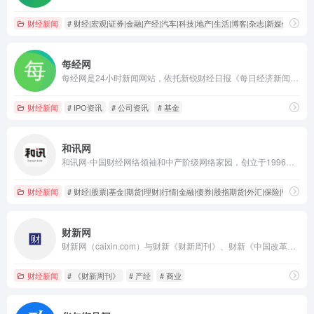
财经新闻
# 财经|宏观|证券|金融|产经|汽车|科技|地产|生活|博客|杂志|新媒体
每经网
每经网是24小时新闻网站，依托新锐财经日报《每日经济新闻》打造中国具有影响力的新闻网站，覆盖品牌价值、汽车资讯、视频、基金、财经、房产、金融新闻、券商、公司等方向，是全方位财经新闻平台。
财经新闻
# IPO资讯
# 公司资讯
# 基金
和讯网
和讯网-中国财经网络领袖和中产阶级网络家园，创立于1996年，为您全方位提供财经资讯及全球金融市场行情，覆盖股票、基金、期货、股指期货、外汇、债券、保险、银行、黄金、理财、股吧、博客等财经综合信息
财经新闻
# 财经|股票|基金|期货|理财|行情|金融|债券|股指期货|外汇|保险|银行|黄
财新网
财新网（caixin.com）与财新《财新周刊》、财新《中国改革》、《比较》同属财新传媒。财新网定位于原创财经新媒体，整合资讯、观点、多媒体、互动等信息时代形态丰富的媒体产品，以客观、专业的视角，实时输出高品质原创内容，为中国政界、学界和产业界精英提供每日经济活动必需的财经新闻和资讯评论
财经新闻
# 《财新周刊》
# 产经
# 商业