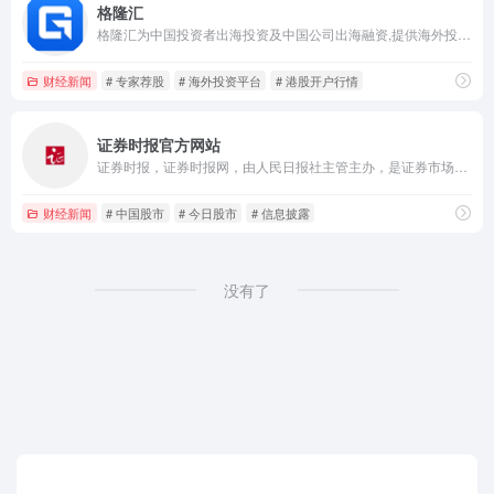
格隆汇
格隆汇为中国投资者出海投资及中国公司出海融资,提供海外投资,港股开户行情,科创板股票发行数据、资讯、研究、交易等一站式服务,目前业务范围主要涉及港股与美股两大市场,未来将陆续开通台湾、日本、印度、欧洲等市场.
财经新闻
# 专家荐股
# 海外投资平台
# 港股开户行情
证券时报官方网站
证券时报，证券时报网，由人民日报社主管主办，是证券市场权威信息披露媒体，也是中国资本市场的重要信息披露平台。提供全天候7*24小时财经证券类资讯，内容丰富，包括时报快讯、股市新闻、财经资讯、基金净值、债券、期货、上市公司公告等，为用户提供全方位、最新鲜的财经信息。打造了“信披168”综合服务专区，资本市场投教“星火计划”，是权威、全面的资本市场服务平台。
财经新闻
# 中国股市
# 今日股市
# 信息披露
没有了