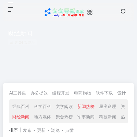
财经新闻
共 24 篇网址
AI工具集
办公提效
编程开发
电商购物
软件下载
设计
生
经典百科
科学百科
文学阅读
新闻热榜
星座命理
资讯动
财经新闻
地方媒体
聚合热榜
军事新闻
科技新闻
热搜榜
排序
发布
更新
浏览
点赞