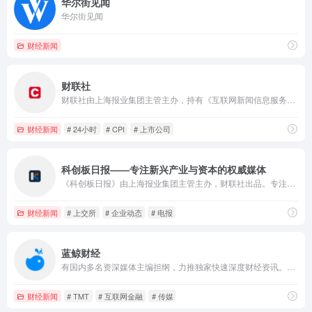
华尔街见闻
华尔街见闻
财经新闻
财联社
财联社由上海报业集团主管主办，持有《互联网新闻信息服务许可证》的主流财经新闻集团和财经通讯社，涵盖A股24小时电报、股市、金融、行情看盘、科创板等证券资讯，以“准确、快速、权威、专业”为新闻准则，致力于为投资者提供“媒体+资讯+数据+服务+交易”五位于一体的全方位金融服务。
财经新闻
# 24小时
# CPI
# 上市公司
科创板日报——专注新兴产业与资本的权威媒体
《科创板日报》由上海报业集团主管主办，财联社出品。专注新兴产业与资本，是科创板、新兴产业发展的重要舆论前沿，深度覆盖新一代信息技术、半导体、生物医药、新能源、新材料、创投等，提供媒体、数据、城市、投行等体系服务。
财经新闻
# 上交所
# 企业动态
# 电报
蓝鲸财经
有国内多名资深媒体主编担纲，力推独家快速深度财经资讯。行业涉及传媒、TMT、基金、银行、汽车、互联网金融、教育、健康等最为活跃的领域。
财经新闻
# TMT
# 互联网金融
# 传媒