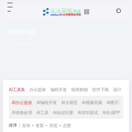
AI思维导图
共 2 篇网址
AI工具集
办公提效
编程开发
电商购物
软件下载
设计
生
AI办公提效
AI编程开发
AI大模型
AI视频音频
AI图片工具
AI表格处理
AI工具
AI会议纪要
AI求职面试
AI生成PPT
A
排序
发布
更新
浏览
点赞