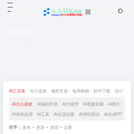
AI文档笔记
共 7 篇网址
AI工具集
办公提效
编程开发
电商购物
软件下载
设计
生
AI办公提效
AI编程开发
AI大模型
AI视频音频
AI图片工具
AI表格处理
AI工具
AI会议纪要
AI求职面试
AI生成PPT
A
排序
发布
更新
浏览
点赞