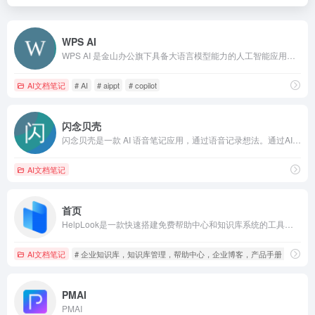
WPS AI
WPS AI 是金山办公旗下具备大语言模型能力的人工智能应用，提供智能文档写作、长文阅读处理与人机交互等能力，与 WPS办公结合有自动生成 PPT、表格分析处理、文章改写续写、翻译等功能，助力智能办公，提升用户体验。
AI文档笔记
# AI
# aippt
# copilot
闪念贝壳
闪念贝壳是一款 AI 语音笔记应用，通过语音记录想法。通过AI来辅助记录-思考-行动这个过程，促进更快的记录和更好的思考，最终成为你的记忆外挂和思维工具。
AI文档笔记
首页
HelpLook是一款快速搭建免费帮助中心和知识库系统的工具，可以为您的产品提供全方位的支持与帮助。帮助您零代码建立产品文档、企业博客、FAQ、使用指南、疑难解答等内容，为您的用户解决各种问题。通过使用HelpLook，您可以为您的产品官网增加SEO优化关键词，让更多用户了解和使用您的产品。快速、简单、免费的使用体验，让您专注于产品开发和运营，而无需为帮助中心和知识库的建设担忧。
AI文档笔记
# 企业知识库，知识库管理，帮助中心，企业博客，产品手册，智能搜
PMAI
PMAI