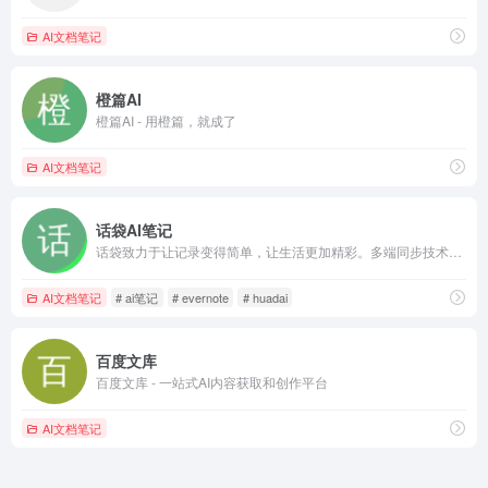
AI文档笔记
橙篇AI
橙篇AI - 用橙篇，就成了
AI文档笔记
话袋AI笔记
话袋致力于让记录变得简单，让生活更加精彩。多端同步技术让信息随时随地触手可及，无论是微信对话、语音备忘录、文本资料、视频剪辑还是重要文档，话袋都能帮您快速保存和整理，成为您身边的智能信息管理伙伴
AI文档笔记
# ai笔记
# evernote
# huadai
百度文库
百度文库 - 一站式AI内容获取和创作平台
AI文档笔记