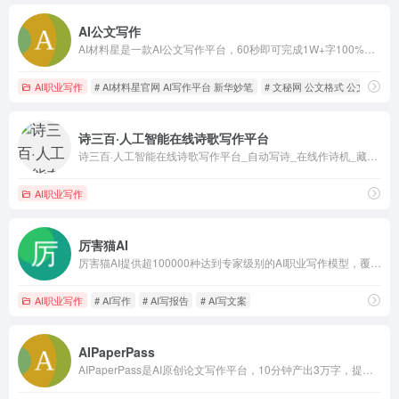
AI公文写作
AI材料星是一款AI公文写作平台，60秒即可完成1W+字100%原创材料，具备 高质量文库、写作素材库、6大AI公文写作、AI公文智能体、AI文章纠错、AI制作PPT、AI一键排版等核心功能，是公务员、国企央企、事业单位工作人的写作神器。
AI职业写作
# AI材料星官网 AI写作平台 新华妙笔
# 文秘网 公文格式 公文写作
诗三百·人工智能在线诗歌写作平台
诗三百·人工智能在线诗歌写作平台_自动写诗_在线作诗机_藏头诗生成器_姓名作诗_AI填词_AI现代诗_AI文言文_AI歌词_AI文案_自动电脑对对联
AI职业写作
厉害猫AI
厉害猫AI提供超100000种达到专家级别的AI职业写作模型，覆盖营销、技术、产品、运营、销售、人力、法务、教育、地产、直播、咨询、医疗、政务等30+领域，和100+高薪岗位的全场景写作需求
AI职业写作
# AI写作
# AI写报告
# AI写文案
AIPaperPass
AIPaperPass是AI原创论文写作平台，10分钟产出3万字，提供真实网络数据、图、表、公式、代码，不限次2000字3级大纲，附带ppt、开题报告、任务书、40篇真实参考文献。