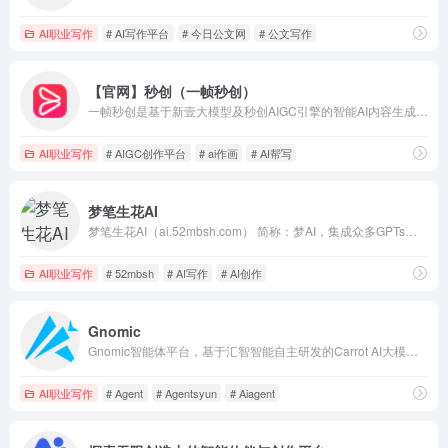
AI职业写作
# AI写作平台
# 今日公文网
# 公文写作
【官网】秒创（一帧秒创）
一帧秒创是基于新壹大模型及秒创AIGC引擎的智能AI内容生成平台，包含AI数字人、AI帮写、AI视频、AI作画等AIGC工具，可将百家号、公众号、头条号、搜狐号、新浪微博、小红书等文章一键转视频，一键生成数字人播报视频，为企业及自媒体提供一站式视频生产，全面提升内容创作效率。
AI职业写作
# AIGC创作平台
# ai作画
# AI帮写
梦笔生花AI
梦笔生花AI（ai.52mbsh.com） 简称：梦AI，集成众多GPTs应用，从精准的问答到图文创作，再到视频制作和TTS语音互动，以及思维导图和PPT一键生成，梦笔生花AI的多样化功能让您的每一个创意瞬间变为现实。
AI职业写作
# 52mbsh
# AI写作
# AI创作
Gnomic
Gnomic智能体平台，基于汇智智能自主研发的Carrot AI大模型和专利的“数字生命”技术，致力于提供最先进的人工智能交互体验；面向个人开发者，提供丰富的函数插件调用能力、自定义工作流RPA自动化工具、强大的知识库处理；提供深度定制化的无代码智能体创建服务。
AI职业写作
# Agent
# Agentsyun
# Aiagent