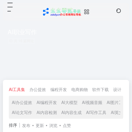
AI职业写作
共 16 篇网址
AI工具集
办公提效
编程开发
电商购物
软件下载
设计
生
AI办公提效
AI编程开发
AI大模型
AI视频音频
AI图片工具
AI论文写作
AI内容检测
AI内容生成
AI写作工具
AI英文写作
排序
发布
更新
浏览
点赞