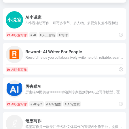
AI小说家
AI小说辅助写作，可写多章节、多人物、多视角长篇小说和短篇故事
AI职业写作
# AI
# 人工智能
# 写作
Reword: AI Writer For People
Reword helps you collaboratively write helpful, reliable, search optimized articles - With an AI article writer that's trained by live resources.
AI职业写作
厉害猫AI
厉害猫AI提供超100000种达到专家级别的AI职业写作模型，覆盖营销、技术、产品、运营、销售、人力、法务、教育、地产、直播、咨询、医疗、政务等30+领域，和100+高薪岗位的全场景写作需求
AI职业写作
# AI写作
# AI写报告
# AI写文案
笔墨写作
笔墨写作是一款专注于各种文体写作的智能AI创作平台，提供全面的写作、校对、润色、资料库及模板服务。无论是公职人员、事业单位、国企人员、还是医院、学校等机构，笔墨写作都能帮助您高效完成述职报告、工作总结、心得体会、调研报告、年终总结等各类公文材料的创作。