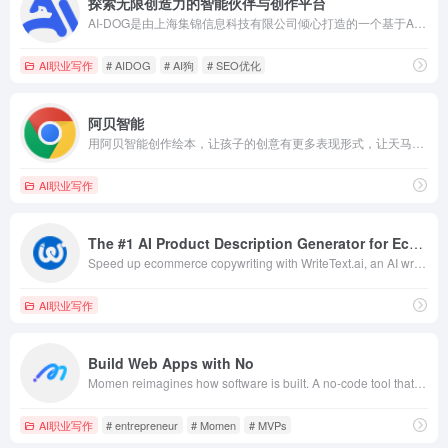
探索无限创造力的智能伙伴与创作平台
AI-DOG是由上海集锦信息科技有限公司倾心打造的一个基于AI内容创作的平台。我们通过AI驱动内容创作效率革新。通过与人工智能技术的结合，我们的平台可以大大提高用户的创作效率和质量，为用户带来全新的、更高效、更智能的AI创作体验。
AI职业写作
# AIDOG
# AI狗
# SEO优化
阿贝智能
用阿贝智能创作绘本，让孩子的创意有更多表现形式，让天马行空的想法更快实现；家长也可以把想讲的话在10分钟之内创作出一个绘本故事，讲给孩子听让亲子间的互动更加紧密
AI职业写作
The #1 AI Product Description Generator for Ecommerce
Speed up ecommerce copywriting with WriteText.ai, an AI writing assistant that customizes tone, style, and audience, integrated with your platform.
AI职业写作
Build Web Apps with No
Momen reimagines how software is built. A no-code tool that gets your own scalable MVPs, SaaS platforms, and marketplaces running without writing a single line of code.
AI职业写作
# entrepreneur
# Momen
# MVPs