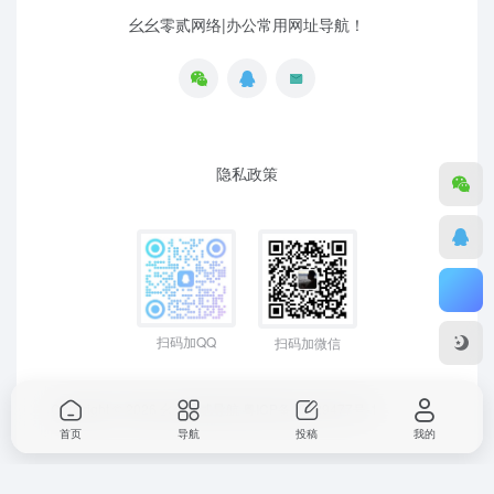
幺幺零贰网络|办公常用网址导航！
隐私政策
扫码加QQ
扫码加微信
Copyright © 2026
幺幺零贰导航
粤ICP备19129477号-1
首页
导航
投稿
我的