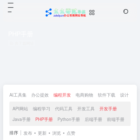
PHP手册
共 7 篇网址
AI工具集
办公提效
编程开发
电商购物
软件下载
设计
生
API网站
编程学习
代码工具
开发工具
开发手册
Java手册
PHP手册
Python手册
后端手册
前端手册
移动
排序
发布
更新
浏览
点赞