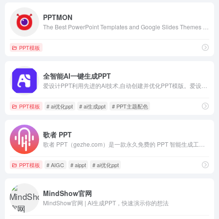
PPTMON
The Best PowerPoint Templates and Google Slides Themes for your presentations. 100% Free for any use. 100% editable and easy to modify !
PPT模板
全智能AI一键生成PPT
爱设计PPT利用先进的AI技术,自动创建并优化PPT模版。爱设计的AI能为您生成适合的,高质量且独特的PPT模版。让你的演示更加专业和吸引人,做PPT就用爱设计PPT,从此设计不求人
PPT模板
# ai优化ppt
# ai生成ppt
# PPT主题配色
歌者 PPT
歌者 PPT（gezhe.com）是一款永久免费的 PPT 智能生成工具。用户可将任何主题或资料轻松转为 PPT，并可选择应用大量精美模板或者自定义模板。此外，通过主动分享 PPT 案例，形成了活跃社区，帮助用户快速找到灵感，且一键复用。无论是商务演示、教育培训、学术报告还是专业领域，都能提供便捷的操作和智能化体验，让 PPT 制作更加轻松高效。
PPT模板
# AIGC
# aippt
# ai优化ppt
MindShow官网
MindShow官网 | AI生成PPT，快速演示你的想法