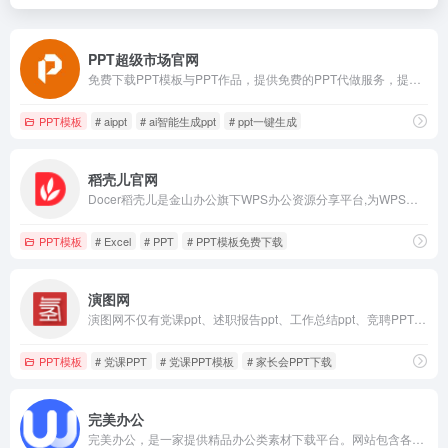
PPT超级市场官网
免费下载PPT模板与PPT作品，提供免费的PPT代做服务，提供一站式PPT(模板、定制、工具、教程)服务，有了它，一切制作PPT的烦恼都将成为过去！
PPT模板
# aippt
# ai智能生成ppt
# ppt一键生成
稻壳儿官网
Docer稻壳儿是金山办公旗下WPS办公资源分享平台,为WPS用户提供有需要的ppt模板、PPT背景图,PPT素材,PPT图表,ppt课件,文档模版,表格模板,云字体和图标图片素材资源；下载ppt模板,工作总结模板,个人求职应聘简历模版，就来稻壳儿官网，稻壳儿为每个人的进步加分！
PPT模板
# Excel
# PPT
# PPT模板免费下载
演图网
演图网不仅有党课ppt、述职报告ppt、工作总结ppt、竞聘PPT模板、家长会PPT等免费PPT模板,还有转正述职报告ppt范文、竞聘PPT免费、个人工作总结ppt范文等ppt模板免费下载
PPT模板
# 党课PPT
# 党课PPT模板
# 家长会PPT下载
完美办公
完美办公，是一家提供精品办公类素材下载平台。网站包含各大行业办公模板素材，包含简历、总结、教学、答辩、合同等精美PPT、Word模板。同时汇集海量广告图片、电商淘宝、海报设计等精美素材，各种资源应有尽有，助您高效率办公。