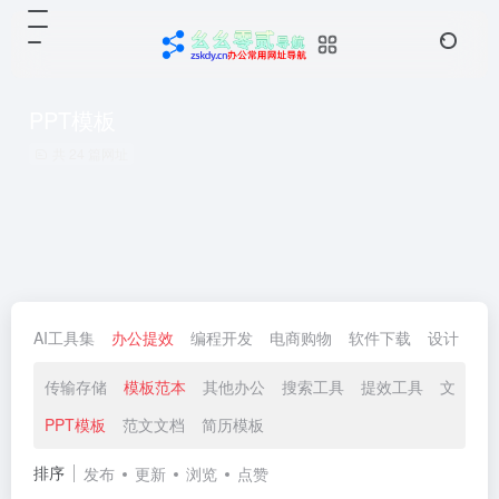
PPT模板
共 24 篇网址
AI工具集
办公提效
编程开发
电商购物
软件下载
设计
生
传输存储
模板范本
其他办公
搜索工具
提效工具
文件工
PPT模板
范文文档
简历模板
排序
发布
更新
浏览
点赞