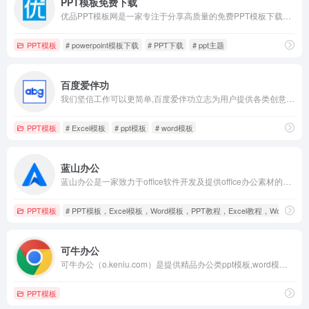
PPT模板免费下载
优品PPT模板网是一家专注于分享高质量的免费PPT模板下载网站，包括图表、背景图片、素材、教程等各类PPT模板相关资源。致力于打造国内最大最权威的PPT下载一站式服务平台。
PPT模板
# powerpoint模板下载
# PPT下载
# ppt主题
百度爱伴功
我们坚信工作可以更简单,百度爱伴功立志为用户提供各类创意办公服务,在爱伴功网站上用户可以畅享百万精选模版下载,一键批量打包,尊享会员标识,会员专属客服等特权,节省每个人的工作时间和企业的人力成本,提高办公效率.服务内容覆盖了PPT模板,Excel模板,Word模板等办公类常用服务
PPT模板
# Excel模板
# ppt模板
# word模板
蓝山办公
蓝山办公是一家致力于office软件开发及提供office办公素材的公司,广大用户可以在线下载PPT、Excel、Word各种创意模板及素材,并提供PPT、Excel、Word各种教程教学,让用户更方便更熟悉的使用各种office办公软件,欢迎广大用户收藏网站并分享给身边的人使用。
PPT模板
# PPT模板，Excel模板，Word模板，PPT教程，Excel教程，Word教程
可牛办公
可牛办公（o.keniu.com）是提供精品办公类ppt模板,word模板,Excel表格模板,广告设计等素材付费下载服务网站
PPT模板