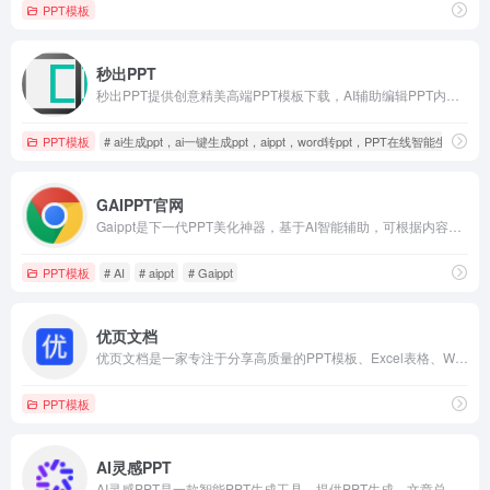
PPT模板
秒出PPT
秒出PPT提供创意精美高端PPT模板下载，AI辅助编辑PPT内容，支持自动排版、智能生成PPT
PPT模板
# ai生成ppt，ai一键生成ppt，aippt，word转ppt，PPT在线智能生成
GAIPPT官网
Gaippt是下一代PPT美化神器，基于AI智能辅助，可根据内容生成带有高度结构化可视化的PPT版式，并提供丰富的快捷操作，让PPT设计制作更简单。
PPT模板
# AI
# aippt
# Gaippt
优页文档
优页文档是一家专注于分享高质量的PPT模板、Excel表格、Word模板的下载网站，1000+各行业优质设计师每日更新200+优质办公文档模板，满足各行业办公需求。海量office文档制作教程，致力于打造国内最大最权威的办公文档下载一站式服务平台
PPT模板
AI灵感PPT
AI灵感PPT是一款智能PPT生成工具，提供PPT生成、文章总结PPT功能;支持AI配图、AI配音和AI创作,快速制作自动演讲的PPT；工具内提供海量PPT模板,能够在线自由设计PPT,使我们很轻松的就能做出非常漂亮的PPT设计。