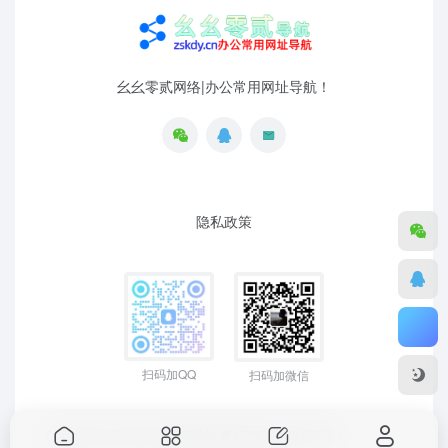
幺幺零贰网络|办公常用网址导航！
隐私政策
扫码加QQ
扫码加微信
Copyright © 2026
幺幺零贰导航
粤ICP备19129477号-1