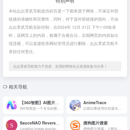
特别声明
本站幺幺零贰导航提供的百度一下都来源于网络，不保证外部
链接的准确性和完整性，同时，对于该外部链接的指向，不由
幺幺零贰导航实际控制，在2024年 12月 31日 下午1:00收录
时，该网页上的内容，都属于合规合法，后期网页的内容如出
现违规，可以直接联系网站管理员进行删除，幺幺零贰导航不
承担任何责任。
幺幺零贰导航致力于优质、实用的网络站点资源收集与分享！
相关导航
【360智图】AI图片创作平台
AnimeTrace
360智图是一个专业的图片版权查询平台，基于360搜索算法和图像AI识别能力，为广大运营、市场、广告、设计师等需要用到配图或者进行设计的用户服务。版权图片数量多，且质量优。平台具有图片版权一键查询、版权图片搜索、相似版权图片推荐、免费版权图供给等服务。
以图识番使用目前最先进的AI算法,致力于将通过图片找番的成本降到最低，速度提升显著。网站提供多种可能性来最大程度的找到正确的番，本功能同样可适用于寻找人物CP。
SauceNAO Reverse Image Search
搜狗图片搜索
Locating image sources since 2008
搜狗图片搜索 - 上网从搜狗开始