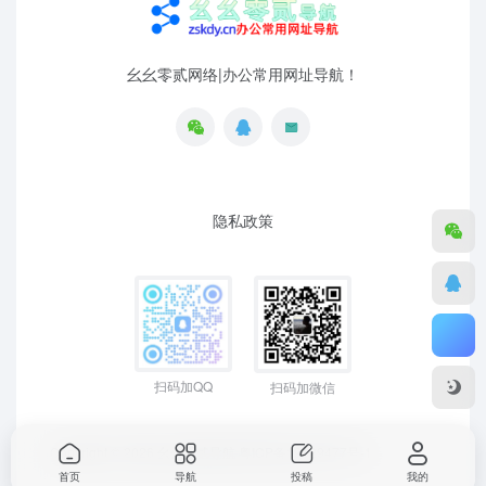
幺幺零贰网络|办公常用网址导航！
隐私政策
扫码加QQ
扫码加微信
Copyright © 2026
幺幺零贰导航
粤ICP备19129477号-1
首页
导航
投稿
我的