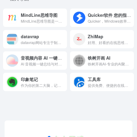
MindLine思维导图
Quicker软件 您的指尖工具箱
MindLine思维导图是一款快速制作笔记和头脑风暴的工具，支持各大平台下载使用和文件云存储同步。
Quicker，Windows效率工具。快速触发 + 自动化。
datavrap
ZhiMap
datavrap网站专注于制作数据可视化，提供免费的在线数据可视化工具，轻松制作可视化视频和图片，让普通人通过数据可视化快速了解国家，行业，全球热点等信息，快速了解数据趋势，降低阅读难度
好用、好看的在线思维导图工具，帮助你提高工作效率、学习效率
音视频内容 AI 一键总结丨BibiGPT 学习助理
铁树开画 AI
AI 音视频一键总结与对话，轻松学习哔哩哔哩丨YouTube丨本地视频丨本地音频丨播客丨小红书丨抖音丨会议丨讲座丨网页等任意内容。BibiGPT 致力于成为你的最佳 AI 知行助理，让你的视频看得快、搜得到、用得好！支持免费试用！(原 BiliGPT 省流神器 &amp; AI 课代表)（支持移动端微信助理、iOS 快捷指令）
铁树开画AI-专业的AI聚合平台、Midjourney中文综合站，是一个集GPT，国内大模型、AI PPT、AI音乐、AI视频等多模型的平台。铁树开画AI，让AI使用更简单。
印象笔记
工具库
作为你的第二大脑，记录就用印象笔记。印象笔记可以帮助你高效工作、学习与生活。支持无缝多端同步，快速保存微信、微博、网页等内容，一站式完成信息的收集备份、高效记录、分享和永久保存。
提供免费、便捷的在线工具，适用于开发人员、设计人员、编辑人员、游戏玩家等，提升您的工作、学习、游戏效率！A collection of programs that are useful and awesome.