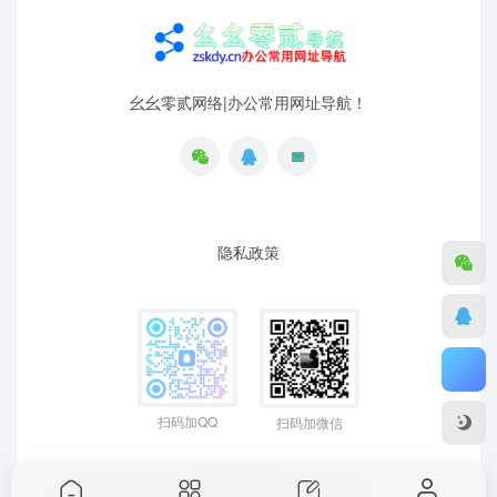
幺幺零贰网络|办公常用网址导航！
隐私政策
扫码加QQ
扫码加微信
Copyright © 2026
幺幺零贰导航
粤ICP备19129477号-1