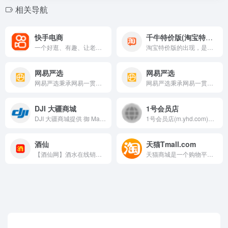
相关导航
快手电商
千牛特价版(淘宝特价版)
一个好逛、有趣、让老铁信任的优质电商平台，帮助达人和商家实现高效交易，以沉浸式体验带给消费者不一样的购物感受。来快手电商，让生活更好一点！
淘宝特价版的出现，是为了“消费分级”，把喜爱低价的用户从拼多多手里抢回来。上线三个月的时间，活跃用户就已经达到4000万，淘宝特价版也是不可小觑的。
网易严选
网易严选
网易严选秉承网易一贯的严谨态度，深入世界各地，严格把关所有商品的产地、工艺、原材料，甄选居家、厨房、饮食等各类商品，力求给你最优质的商品。
网易严选秉承网易一贯的严谨态度，深入世界各地，严格把关所有商品的产地、工艺、原材料，甄选居家、厨房、饮食等各类商品，力求给你最优质的商品。
DJI 大疆商城
1号会员店
DJI 大疆商城提供 御 Mavic系列晓 Spark精灵Phantom系列悟 Inspire系列灵眸Osmo如影Ronin系列等专业的航拍和地面影像设备配件以及行业应用和飞控系统的购买以及旧产品回收等服务。
1号会员店(m.yhd.com)，京东旗下会员制精选超市，one's member优质自有品牌，全场自营商品，甄选全球好物。1号会员店，让购物更简单！
酒仙
天猫Tmall.com
【酒仙网】酒水在线销售，提供白酒、红酒、洋酒、保健酒、黄酒、酒具，官方授权在线销售，各类酒水团购、秒杀不断。
天猫商城是一个购物平台，更是一种生活方式。天猫凭借丰富的家电、手机、电脑、服装、居家、母婴、美妆、个护、食品等众多商品种类及包含众多品牌官方旗舰店、优质的服务和便捷的购物体验，成为了消费者心中信赖的综合性购物商城。