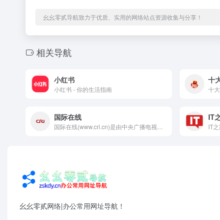
幺幺零贰导航致力于优质、实用的网络站点资源收集与分享！
相关导航
小红书
小红书 - 你的生活指南
国际在线
IT
国际在线(www.cri.cn)是由中央广播电视总台主办的中央重点新闻网站,通过44种语言(不含广客闽潮4种方言)对全球进行传播,是中国使用语种最多、传播地域最广、影响人群最大的多应用、多终端网站集群。 国际在线依托中央广播电视总台广泛的资讯渠道和媒体资源,在全球拥有40多个驻外记者站,与许多国家的驻华机构建立了良好的合作关系,已发展成为拥有强大的信息采集网络、多形态传播渠道的国际化新媒体平台。 国际在线依托独有的全球资源,重点打造新闻、城市、企业、旅游等业务线,面向具有跨地域、跨语言、跨文化需求的海内外用户,提供国际化资讯和营销服务。
幺幺零贰网络|办公常用网址导航！