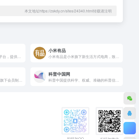
本文地址https://zskdy.cn/sites/24340.html转载请注明
小米有品
淘宝网 - 亚洲较大的网上交易平台，提供各类服饰、美容、家居、数码、话费/点卡充值… 数亿优质商品，同时提供担保交易(先收货后付款)等安全交易保障服务，并由商家提供退货承诺、破损补寄等消费者保障服务，让你安心享受网上购物乐趣！
小米有品是小米旗下新生活方式电商，致力于成为新中产优选的精品电商平台。有品坚持依从小米产品观进行选品及育品，为用户提供具备高品质、高颜值、科技感的好产品，为生活提供全场景解决方案。
科普中国网
1号会员店(m.yhd.com)，京东旗下会员制精选超市，one's member优质自有品牌，全场自营商品，甄选全球好物。1号会员店，让购物更简单！
科普中国提供科学、权威、准确的科普信息内容和相关资讯，让科技知识在网上和生活中流行，主要包含科学头条、前沿科技、科普大超市、健康科普、真相揭秘等版块以及优秀科普网站、科普栏目、移动端科普等。
扫码加QQ
扫码加微信