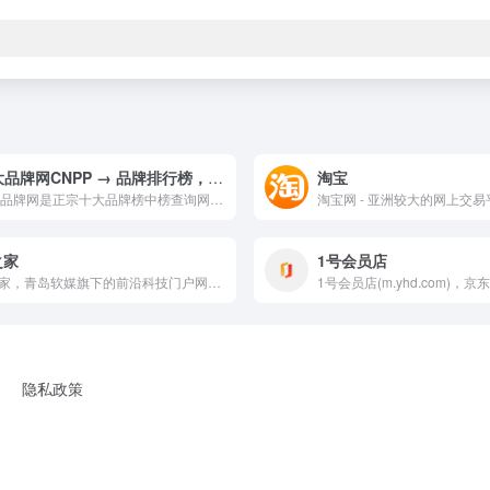
十大品牌网CNPP → 品牌排行榜，品牌网门户
淘宝
十大品牌网是正宗十大品牌榜中榜查询网站，由CNPP品牌数据研究院授权查询，品牌大数据一站式服务平台，有近20年历史闻名海内外的著名站点！专业 客观 公正 杜绝刷票 查询免费！
之家
1号会员店
IT之家，青岛软媒旗下的前沿科技门户网站。快速播报科技行业新闻头条快讯和手机数码产品评测，关注智能车电动车、AR/VR虚拟现实、苹果iOS/iPadOS、鸿蒙OS、谷歌Android、微软Win11/Win10/Win7，紧盯iPhone/iPad、安卓智能设备手机等数码潮流。
隐私政策