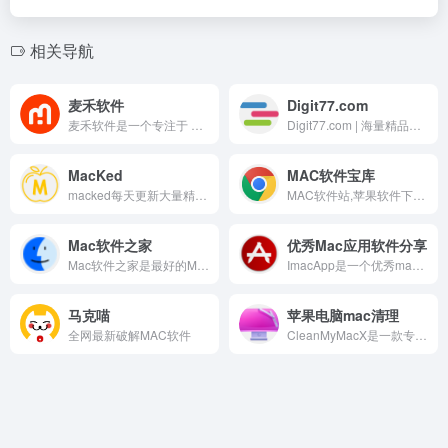
相关导航
麦禾软件
Digit77.com
麦禾软件是一个专注于 Mac 产品的下载平台，主要收录开源、免费、正版 Mac 软件，且所有软件均来自官方渠道，本站同时提供丰富的技巧文档、正版购买优惠信息等。
Digit77.com | 海量精品Mac应用免费下载
MacKed
MAC软件宝库
macked每天更新大量精品mac软件,为您提供优质的mac软件,mac破解版软件下载,以及各种实用的Mac技巧教程,致力于打造从软件到服务都是一流的Mac软件资源网站。
MAC软件站,苹果软件下载服务，MAC软件下载安装
Mac软件之家
优秀Mac应用软件分享
Mac软件之家是最好的Mac软件下载网站,提供最新的Mac破解软件,Mac游戏,photoshop for mac,mac office,parallels desktop 20,final cut pro和Mac壁纸下载。每一个Mac破解软件均由用户分享上传并经过测试，100%可以使用。
ImacApp是一个优秀mac软件推荐分享平台,提供众多免费mac应用软件下载和mac知识技巧,做苹果Mac用户喜欢的网站.
马克喵
苹果电脑mac清理
全网最新破解MAC软件
CleanMyMacX是一款专业的Mac系统清理优化管理工具和macbook杀毒软性,一键清理Mac系统全部缓存垃圾文件,批量量卸载应用程序,释放磁盘空间,时刻保持Mac电脑安全和高效.