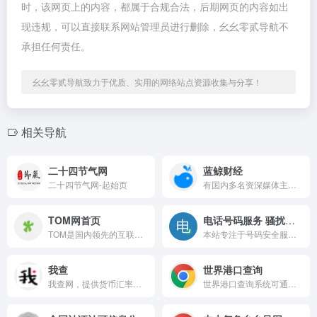
时，该网页上的内容，都属于合规合法，后期网页的内容如出
现违规，可以直接联系网站管理员进行删除，幺幺零贰导航不
承担任何责任。
幺幺零贰导航致力于优质、实用的网络站点资源收集与分享！
相关导航
二十四节气网
蓝鲸财经
二十四节气网-起始页
有国内多名资深媒体主编担纲，力推独家快速深度财经资讯。行业涉及传媒、TMT、基金、银行、汽车、互联网金融、教育、健康等最为活跃的领域。
TOM网首页
电话号码服务 骚扰举报 号码防骚扰登记中心
TOM是国内领先的互联网公司，为全球用户提供全面的最新新闻资讯、邮箱及游戏定制等服务，内容涵盖新闻、娱乐时尚、体坛赛事、汽车科技、母婴生活、健康旅游、商业财经等近30个频道的资讯内容和最新热点。
本站专注于号码安全服务，提供电话号码查询，电话号码认证，电话号码举报，电话号码防骚扰登记等全方位号码信息服务。
我查
世界港口查询
我查网，提供货币汇率、卫星地图、时间时差、经典语录、字典、成语词典、天气预报、IP地址、取名字和身份证查询，分享知识，分享快乐！
世界港口查询系统可通过输入港口城市、港口代码、港口名称或国家中任意一项进行查询，拥有全球2万多个港口数据，包括港口中英文、港口线路、港口地图位置及详细的港口介绍。