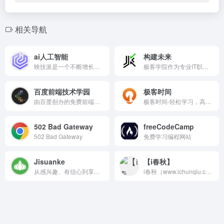
相关导航
ai人工智能
构建未来
映技派是一个不断增长的AI人工智能工具资源库，映技派优选有用、高效的gpt人工智能AI工具，可帮助增强您的创造力和业务。让您及时了解每日AI人工智能新闻和工具。
极客学院作为专业IT职业在线教育平台,拥有海量高清IT职业课程,涵盖30+个技术领域,如Android,iOS ,Flash,Java,Python,HTML5,Swift,Cocos2dx等视频教程.根据IT在线学习特点,极客学院推出IT学习知识体系图,IT职业学习实战路径图,帮助IT学习者从零基础起步,结合IT实战案例演练,系统学习,助你快速成为IT优秀技术人才！
百度前端技术学园
极客时间
由百度创办的免费前端技术学习实践、交流、分享平台
极客时间-轻松学习，高效学习-极客邦
502 Bad Gateway
freeCodeCamp
502 Bad Gateway
免费学习编程网站
Jisuanke
【i春秋】
从感兴趣、有信心到享受成就感——多年来致力于发展让孩子主动、家长放心的信息学教育。智能教育技术驱动，专注学习的科学，助力孩子成长为国家科技高质量自立自强需要的人才。
i春秋（www.ichunqiu.com）专注网络安全、信息安全、白帽子技术的在线学习，实训平台。CISP持续教育培训平台,致力于为网络安全、信息安全、白帽子技术爱好者提供便捷,优质的视频教程,学习社区,在线实验评测、SRC部落等在线学习产品和服务,涵盖Web安全、漏洞分析、Android安全、iOS安全、企业安全等权威专业视频教程