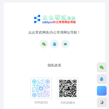
幺幺零贰网络|办公常用网址导航！
隐私政策
扫码加QQ
扫码加微信