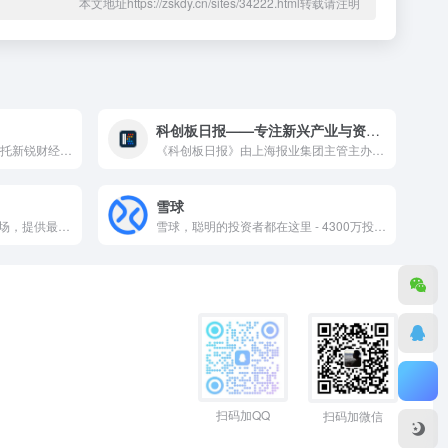
本文地址https://zskdy.cn/sites/34222.html转载请注明
科创板日报——专注新兴产业与资本的权威媒体
每经网是24小时新闻网站，依托新锐财经日报《每日经济新闻》打造中国具有影响力的新闻网站，覆盖品牌价值、汽车资讯、视频、基金、财经、房产、金融新闻、券商、公司等方向，是全方位财经新闻平台。
《科创板日报》由上海报业集团主管主办，财联社出品。专注新兴产业与资本，是科创板、新兴产业发展的重要舆论前沿，深度覆盖新一代信息技术、半导体、生物医药、新能源、新材料、创投等，提供媒体、数据、城市、投行等体系服务。
雪球
智通财经网，连线全球资本市场，提供最及时的全球财经市场资讯，覆盖港股、美股、A股的资讯、行情、数据、H股，港股公司，香港股市，恒生指数，国企指数，港股开户，蓝筹股，红筹股，AH， 窝轮等
雪球，聪明的投资者都在这里 - 4300万投资者都在用的投资社区和财富管理平台，沪深、港股、美股全球市场实时行情，公募私募股票基金债券免费热点资讯，与投资高手实战交流。支持股票基金在线开户，炒股、投资理财低佣金，交易安全、方便、快捷。提供选基工具、基金估值工具、基金定投、基金排名、指数估值、投资组合供投资者使用参考。
扫码加QQ
扫码加微信