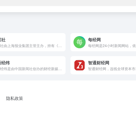
联社
每经网
财联社由上海报业集团主管主办，持有《互联网新闻信息服务许可证》的主流财经新闻集团和财经通讯社，涵盖A股24小时电报、股市、金融、行情看盘、科创板等证券资讯，以“准确、快速、权威、专业”为新闻准则，致力于为投资者提供“媒体+资讯+数据+服务+交易”五位于一体的全方位金融服务。
新经纬
智通财经网
中新经纬是由中国新闻社创办的财经新媒体。我们以移动客户端（APP）为基本传播平台，以“权威、前瞻、专业、亲和”为特色宗旨，致力于传递中国经济资讯、解读中国财经政策、讲述天下财富故事。中新经纬力争在第一时间分析经济数据、传播权威声音、洞悉行业风向、把脉全球趋势，成为您身边必不可少的财经助手。
隐私政策