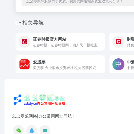
幺幺零贰导航致力于优质、实用的网络站点资源收集与分享！
相关导航
证券时报官方网站
财
证券时报，证券时报网，由人民日报社主管主办，是证券市场权威信息披露媒体，也是中国资本市场的重要信息披露平台。提供全天候7*24小时财经证券类资讯，内容丰富，包括时报快讯、股市新闻、财经资讯、基金净值、债券、期货、上市公司公告等，为用户提供全方位、最新鲜的财经信息。打造了“信披168”综合服务专区，资本市场投教“星火计划”，是权威、全面的资本市场服务平台。
爱股票
中
爱股票-专业股市投资者社区,为股票投资者提供7*24小时财经资讯、证券开户、模拟组合、实时行情、研究报告、AI大模型等服务,分享投资干货,与高手互动,涵盖A股/基金/港股/美股等领域。
幺幺零贰网络|办公常用网址导航！