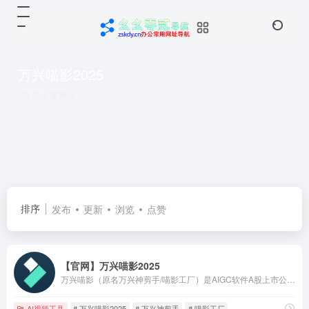
万兴喵影2025
共 1 篇网址
排序
发布
更新
浏览
点赞
【官网】万兴喵影2025
万兴喵影（原名万兴神剪手/喵影工厂）是AIGC软件A股上市公司万兴科技旗下的一款风靡全球的国产视频剪辑神器，同时支持Windows、macOS、Android以及iOS系统，电视电影短视频大片信手拈来。
AI视频工具
# 万兴喵影2025
# 万兴神剪手
# 喵影工厂