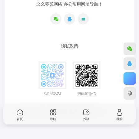
幺幺零贰网络|办公常用网址导航！
隐私政策
扫码加QQ
扫码加微信
Copyright © 2026
幺幺零贰导航
粤ICP备19129477号-1
首页
导航
投稿
我的