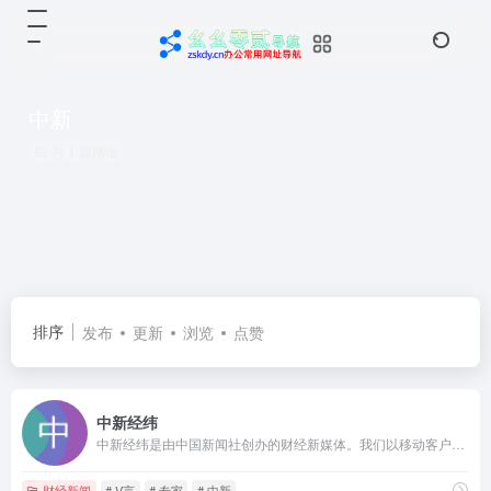
中新
共 1 篇网址
排序
发布
更新
浏览
点赞
中新经纬
中新经纬是由中国新闻社创办的财经新媒体。我们以移动客户端（APP）为基本传播平台，以“权威、前瞻、专业、亲和”为特色宗旨，致力于传递中国经济资讯、解读中国财经政策、讲述天下财富故事。中新经纬力争在第一时间分析经济数据、传播权威声音、洞悉行业风向、把脉全球趋势，成为您身边必不可少的财经助手。
财经新闻
# V言
# 专家
# 中新