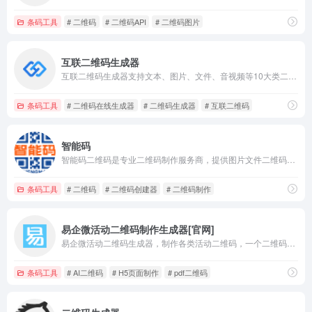
条码工具
# 二维码
# 二维码API
# 二维码图片
互联二维码生成器
互联二维码生成器支持文本、图片、文件、音视频等10大类二维码在线制作，提供生产制造、建筑施工、物业后勤等10大行业、8大领域、41大应用场景的二维码应用解决方案。
条码工具
# 二维码在线生成器
# 二维码生成器
# 互联二维码
智能码
智能码二维码是专业二维码制作服务商，提供图片文件二维码制作、文本网址二维码制作、名片电话二维码生成系统，结合标识解析二级节点技术，注册二维码领取入网证书。
条码工具
# 二维码
# 二维码创建器
# 二维码制作
易企微活动二维码制作生成器[官网]
易企微活动二维码生成器，制作各类活动二维码，一个二维码轻松实现经营数字化。名片、链接、小程序、图文、文档、视频、音频、秒杀、砍价、拼团、抽奖、投票、报名以及 H5 宣传页二维码都可以制作。
条码工具
# AI二维码
# H5页面制作
# pdf二维码