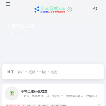
二维码生成器
共 18 篇网址
排序
发布
更新
浏览
点赞
草料二维码生成器
一站式二维码生成工具，免费可用。提供编码解码、数据统计、富文本和多媒体展示、表单制作、美化标签、批量管理等功能，并可作为无代码平台，搭建二维码信息系统。
条码工具
# 一物一码
# 二维码
# 二维码印刷