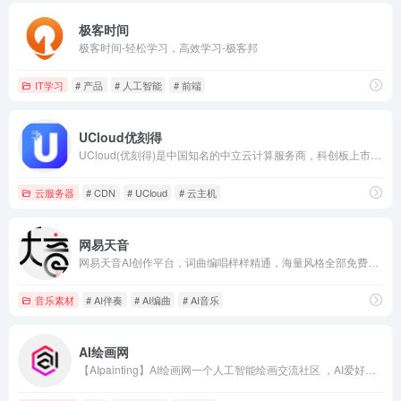
极客时间
极客时间-轻松学习，高效学习-极客邦
IT学习
# 产品
# 人工智能
# 前端
UCloud优刻得
UCloud(优刻得)是中国知名的中立云计算服务商，科创板上市(股票代码：688158)，中国云计算第一股，专注于提供可靠的企业级云服务，包括云服务器、云主机、云数据库、混合云、CDN、人工智能等服务
云服务器
# CDN
# UCloud
# 云主机
网易天音
网易天音AI创作平台，词曲编唱样样精通，海量风格全部免费使用，还不快来点亮你的音乐天赋！
音乐素材
# AI伴奏
# AI编曲
# AI音乐
AI绘画网
【AIpainting】AI绘画网一个人工智能绘画交流社区 ，AI爱好创作者集中地，AIpainting 致力服务于AI创作工作流，无限的AI创作作品展示交流，可以以进行素材交易