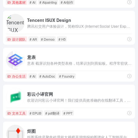
其他素材
# AI
# AIpainting
# AI创作
Tencent ISUX Design
腾讯社交用户体验设计，简称ISUX (Internet Social User Experience)，成立于2011年1月11日，是腾讯集团核心、全球最具规模的UX设计团队，专业成员包括用户研究、交互设计、视觉设计、品牌设计、视频动画设计、UI开发、产品设计与市场研究等，至今ISUX分布于中国深圳总部、北京、上海、成都及韩国首尔。
设计团队
# AR
# Demoo
# H5
意表
意表 截屏识别各种类型表格，结果识别到剪贴板。程序常驻状态栏，支持快捷键操作。
办公生活
# AI
# AutoDoc
# Foundry
彩云小译官网
欢迎访问彩云小译官网！我们提供高效准确的在线翻译工具，包括文字翻译、文档翻译、网页翻译、术语库、浏览器插件和双语对照服务。借助先进的人工智能技术，彩云小译能够满足您的多语言沟通需求。
文本工具
# EPUB
# pdf翻译
# PPT
炬图
炬图系统是聚焦处理超大规模开源情报的图谱化人工智能平台。炬图每月扫描精确到区县级的产业经济事件，并形成事件驱动图谱库，高速生成各类产业图谱、人才图谱、因果图谱、工业图谱、课程图谱，广泛应用于指挥决策、挂图作战、汇报交流、数据分析、机器学习等等场景。