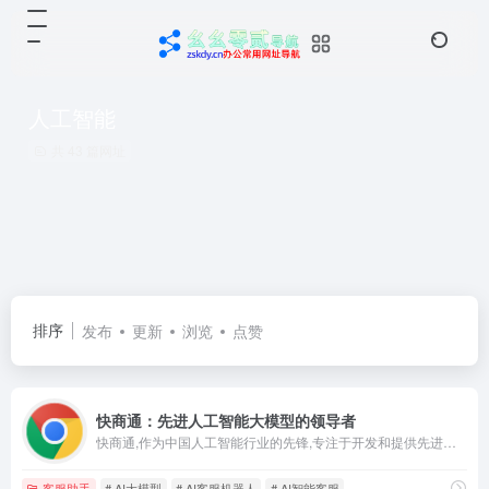
人工智能
共 43 篇网址
排序
发布
更新
浏览
点赞
快商通：先进人工智能大模型的领导者
快商通,作为中国人工智能行业的先锋,专注于开发和提供先进的AI大模型解决方案,我们的技术旨在赋予企业智能化能力,帮助企业通过高效的AI应用提升业务效率和决策质量。从智能客服到数据分析,快商通致力于通过尖端的人工智能技术推动企业转型,实现商业价值最大化。我们基于汉朝GPT大模型,提供智能客服机器人、GPT机器人、智能客服系统等多行业人工智能营销解决方案产品,帮助企业提升业绩与客户管理及业务数据分析效率,助力管理者高效、全面分析业务人员与客户的每一次沟通过程,更好地洞察客户,辅助业务决策；同时赋能业务人员,提高产能,助力企业实现销售增长。
客服助手
# AI大模型
# AI客服机器人
# AI智能客服