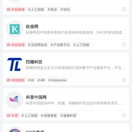
科技新闻
# 人工智能
# 商业
# 快讯
砍柴网
砍柴网是中国具有影响力的原创科技新媒体，24小时滚动报道国内外前沿科技资讯，以独家视角、全面深入探索科技与商业的未来，致力于成为优秀的数字产业信息服务平台。
科技新闻
# 互联网创业
# 产业数字化
# 人工智能
陀螺科技
陀螺科技是立足元宇宙领域而打造的数字产业服务平台，平台涵盖元宇宙产业资讯、行业快讯、数据报告、行业产品库、产业图谱和投融资数据库等深度内容，自2013年成立以来持续深耕游戏、电竞、XR、区块链等领域并进行重点布局。在助力产业数字化的推进中，已有10年积累，形成了产业新媒体、产业智库、产业创投、数字营销、产业服务的五大业务矩阵。
科技新闻
# AI
# AR
# metaverse
科普中国网
科普中国提供科学、权威、准确的科普信息内容和相关资讯，让科技知识在网上和生活中流行，主要包含科学头条、前沿科技、科普大超市、健康科普、真相揭秘等版块以及优秀科普网站、科普栏目、移动端科普等。
科普
# 人工智能
# 保健康复
# 健康科普