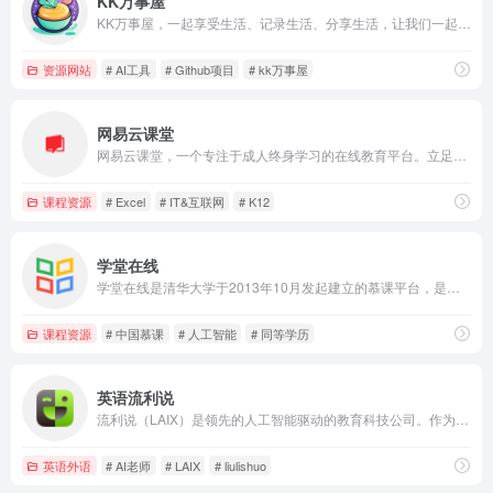
KK万事屋
KK万事屋，一起享受生活、记录生活、分享生活，让我们一起来分享快乐吧！
资源网站
# AI工具
# Github项目
# kk万事屋
网易云课堂
网易云课堂，一个专注于成人终身学习的在线教育平台。立足于实用性的要求, 与优质的教育内容创作者一起，为您提供全面、有效的在线学习内容。
课程资源
# Excel
# IT&互联网
# K12
学堂在线
学堂在线是清华大学于2013年10月发起建立的慕课平台，是教育部在线教育研究中心的研究交流和成果应用平台，是国家2016年首批双创示范基地项目，是中国高等教育学会产教融合研究分会副秘书长单位，也是联合国教科文组织（UNESCO）国际工程教育中心（ICEE）的在线教育平台。目前，学堂在线运行了来自清华大学、北京大学、复旦大学、中国科技大学，以及麻省理工学院、斯坦福大学、加州大学伯克利分校等国内外高校的超过2300门优质课程，覆盖13大学科门类。
课程资源
# 中国慕课
# 人工智能
# 同等学历
英语流利说
流利说（LAIX）是领先的人工智能驱动的教育科技公司。作为智能教育的倡行者，流利说拥有一支业内领先的人工智能团队，其自主研发的人工智能英语老师，基于深度学习技术，能够为每一位用户提供个性化、自适应的学习课程。
英语外语
# AI老师
# LAIX
# liulishuo