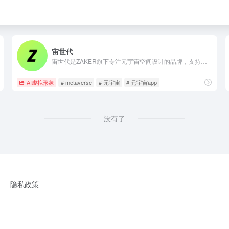
宙世代
宙世代是ZAKER旗下专注元宇宙空间设计的品牌，支持免费及定制化的搭建方式，涵盖文旅、党建、会展、峰会、电商等多个场景，提供品牌空间搭建、私域流量运营、线上展览承办等服务，可用移动设备浏览。
AI虚拟形象
# metaverse
# 元宇宙
# 元宇宙app
没有了
隐私政策