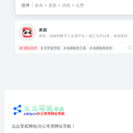
排序
发布
更新
浏览
点赞
来画
来画，动画和数字人生成平台！成立九年以来，来画依托自身1800万动画数据资产，自主研发出SkinSoul动画模型，成功打造了AI动画和AI数字人生成创作工具，搭建了数字人MCN和AI教育平台，并孵化出AI硬件品牌InnAIO，兼具好看的皮囊 (Skin)+有趣的灵魂 (Soul)，致力于用AI实现下一代交互方式！ 截至目前，来画平台产生了上千万部创意作品，累计服务数千万用户，覆盖全球100多个国家和地区，始终坚持为全世界提供更快更好的AI产品！
团队协作
# 元宇宙空间
# 动画制作工具
# 动画制作软件
幺幺零贰网络|办公常用网址导航！