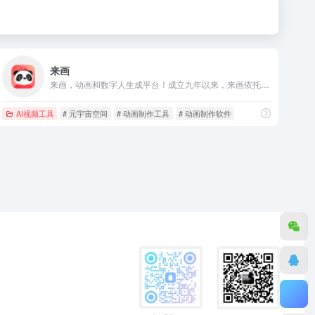
来画
来画，动画和数字人生成平台！成立九年以来，来画依托自身1800万动画数据资产，自主研发出SkinSoul动画模型，成功打造了AI动画和AI数字人生成创作工具，搭建了数字人MCN和AI教育平台，并孵化出AI硬件品牌InnAIO，兼具好看的皮囊 (Skin)+有趣的灵魂 (Soul)，致力于用AI实现下一代交互方式！ 截至目前，来画平台产生了上千万部创意作品，累计服务数千万用户，覆盖全球100多个国家和地区，始终坚持为全世界提供更快更好的AI产品！
AI视频工具
# 元宇宙空间
# 动画制作工具
# 动画制作软件