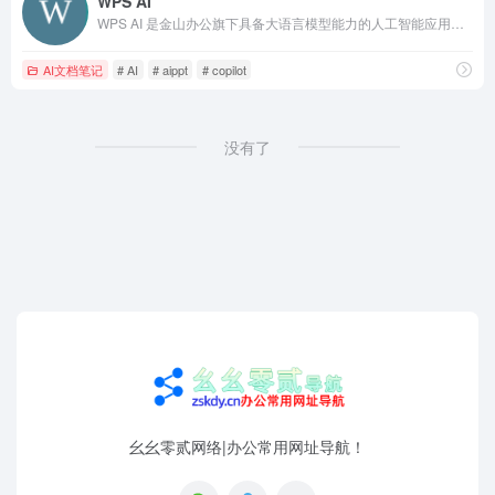
WPS AI
WPS AI 是金山办公旗下具备大语言模型能力的人工智能应用，提供智能文档写作、长文阅读处理与人机交互等能力，与 WPS办公结合有自动生成 PPT、表格分析处理、文章改写续写、翻译等功能，助力智能办公，提升用户体验。
AI文档笔记
# AI
# aippt
# copilot
没有了
幺幺零贰网络|办公常用网址导航！