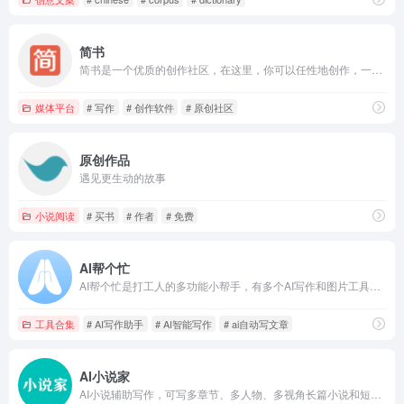
简书
简书是一个优质的创作社区，在这里，你可以任性地创作，一篇短文、一张照片、一首诗、一幅画……我们相信，每个人都是生活中的艺术家，有着无穷的创造力。
媒体平台
# 写作
# 创作软件
# 原创社区
原创作品
遇见更生动的故事
小说阅读
# 买书
# 作者
# 免费
AI帮个忙
AI帮个忙是打工人的多功能小帮手，有多个AI写作和图片工具，可以用AI生成小红书文案，文章，PPT大纲等，支持改写，润色,续写,扩写
工具合集
# AI写作助手
# AI智能写作
# ai自动写文章
AI小说家
AI小说辅助写作，可写多章节、多人物、多视角长篇小说和短篇故事