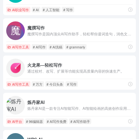
AI职业写作
# AI
# 人工智能
# 写作
魔撰写作
魔撰写作是国内顶尖AI写作助手，轻松帮你遣词造句，润色文采，改写文风，提取文案，校对文案，收藏笔记，搜索字词，更有多语种翻译，助你文采更上一层楼。
AI写作工具
# AI写作
# AI洗稿
# grammarly
火龙果—轻松写作
通过校对、改写、扩展等功能实现高质量内容的快速生产。
AI写作工具
# 万方
# 今日头条
# 写作
炼丹家AI
炼丹家AI是一款专注AI智能写作、AI智能绘画的高效创作应用，提供超级多种AI自动写作生成器，在线写各类材料文章作文，工作计划总结报告，论文辅助，小说灵感，创意策划，宣传软文，公众号写作，学术研究，PPT，演讲稿，简历润色，活动策划，旅游攻略，好物种草，短视频脚本创作等，自动生成高质量的原创文章。
AI平台
# 96编辑器
# AI写作免费
# AI写作助手