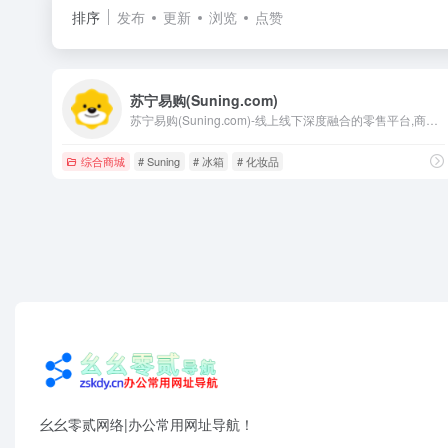
排序
发布
更新
浏览
点赞
苏宁易购(Suning.com)
苏宁易购(Suning.com)-线上线下深度融合的零售平台,商品涵盖家电、手机、电脑、超市、母婴、百货、海外购等品类。换新到苏宁 省钱更省心！五重补贴 买贵就赔 多重保障 一站换新。 正品行货、全国联保、可门店自提,全网更低价,家电家装成套购,专注服务省心购!
综合商城
# Suning
# 冰箱
# 化妆品
幺幺零贰网络|办公常用网址导航！