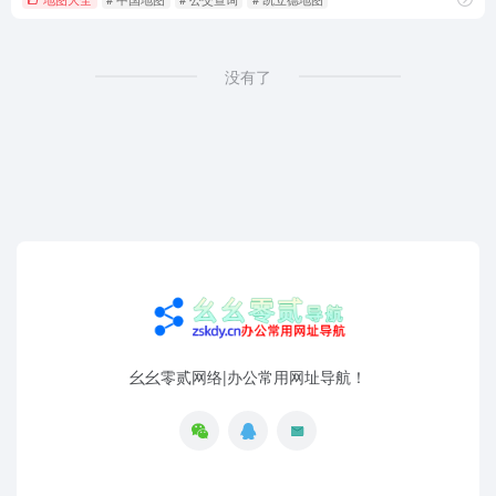
没有了
幺幺零贰网络|办公常用网址导航！