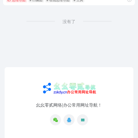
没有了
幺幺零贰网络|办公常用网址导航！