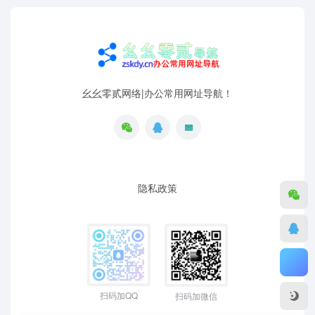
幺幺零贰网络|办公常用网址导航！
隐私政策
扫码加QQ
扫码加微信