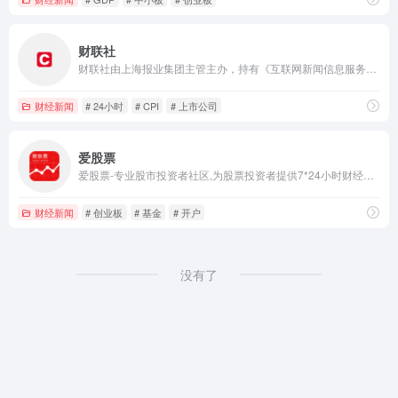
财联社
财联社由上海报业集团主管主办，持有《互联网新闻信息服务许可证》的主流财经新闻集团和财经通讯社，涵盖A股24小时电报、股市、金融、行情看盘、科创板等证券资讯，以“准确、快速、权威、专业”为新闻准则，致力于为投资者提供“媒体+资讯+数据+服务+交易”五位于一体的全方位金融服务。
财经新闻
# 24小时
# CPI
# 上市公司
爱股票
爱股票-专业股市投资者社区,为股票投资者提供7*24小时财经资讯、证券开户、模拟组合、实时行情、研究报告、AI大模型等服务,分享投资干货,与高手互动,涵盖A股/基金/港股/美股等领域。
财经新闻
# 创业板
# 基金
# 开户
没有了