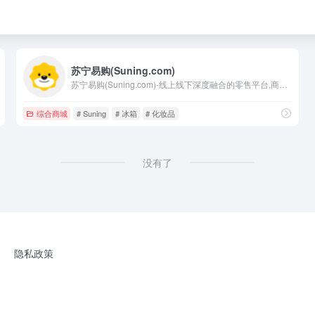
苏宁易购(Suning.com)
苏宁易购(Suning.com)-线上线下深度融合的零售平台,商品涵盖家电、手机、电脑、超市、母婴、百货、海外购等品类。换新到苏宁 省钱更省心！五重补贴 买贵就赔 多重保障 一站换新。 正品行货、全国联保、可门店自提,全网更低价,家电家装成套购,专注服务省心购!
综合商城
# Suning
# 冰箱
# 化妆品
没有了
隐私政策