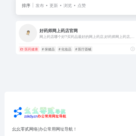
排序
发布
更新
浏览
点赞
好药师网上药店官网
网上药店哪个好?买药品最好的网上药店,好药师网上药店,北京好药师大药房连锁有限公司,中国最大品种最全的网上药店,是通过国家药监局首批认证的网上药店,致力于打造方便快捷,安全放心的网上药店服务!
医药健康
# 保健品
# 化妆品
# 医疗器械
幺幺零贰网络|办公常用网址导航！