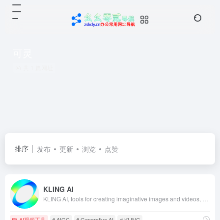
可灵
共 1 篇网址
排序
发布
更新
浏览
点赞
KLING AI
KLING AI, tools for creating imaginative images and videos, based on state-of-art generative AI methods.
AI视频工具
# AIGC
# Generative AI
# KLING