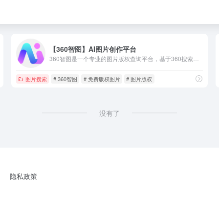
【360智图】AI图片创作平台
360智图是一个专业的图片版权查询平台，基于360搜索算法和图像AI识别能力，为广大运营、市场、广告、设计师等需要用到配图或者进行设计的用户服务。版权图片数量多，且质量优。平台具有图片版权一键查询、版权图片搜索、相似版权图片推荐、免费版权图供给等服务。
图片搜索
# 360智图
# 免费版权图片
# 图片版权
没有了
隐私政策