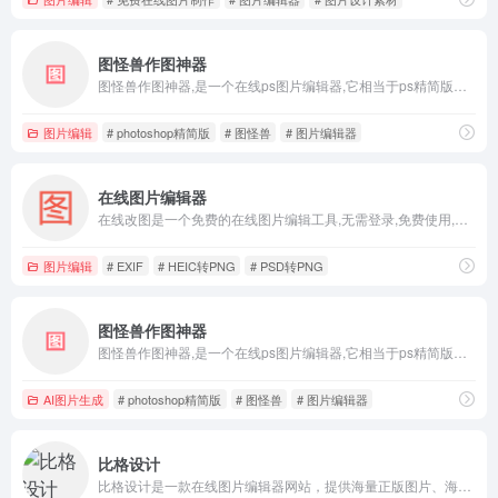
图怪兽作图神器
图怪兽作图神器,是一个在线ps图片编辑器,它相当于ps精简版软件,可提供微信编辑器功能,在线ps照片处理,拼图,图片制作,在线设计,平面设计,海报设计,在线图片处理等功能。图怪兽作图不求人处理简单易用,这款在线图片编辑软件让设计海报模板图片更轻松,帮助企业视觉营销投入成本更低。
图片编辑
# photoshop精简版
# 图怪兽
# 图片编辑器
在线图片编辑器
在线改图是一个免费的在线图片编辑工具,无需登录,免费使用,不上传您的图片,注重隐私保护,支持在线编辑jpg,png,gif,webp,heic,psd,tiff等格式图片,网站的功能有裁剪图片,添加滤镜和水印,压缩图像,调整图片大小,转换图片格式,在线查看PSD文件,PSD转图片,HEIC转图片,生成二维码
图片编辑
# EXIF
# HEIC转PNG
# PSD转PNG
图怪兽作图神器
图怪兽作图神器,是一个在线ps图片编辑器,它相当于ps精简版软件,可提供微信编辑器功能,在线ps照片处理,拼图,图片制作,在线设计,平面设计,海报设计,在线图片处理等功能。图怪兽作图不求人处理简单易用,这款在线图片编辑软件让设计海报模板图片更轻松,帮助企业视觉营销投入成本更低。
AI图片生成
# photoshop精简版
# 图怪兽
# 图片编辑器
比格设计
比格设计是一款在线图片编辑器网站，提供海量正版图片、海报图片、公众号配图、图片模板设计素材，大量图片素材均可免费在线图片制作设计，正版配图设计素材，商用无忧。