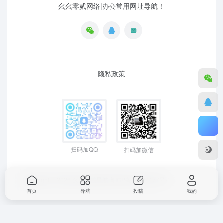
幺幺零贰网络|办公常用网址导航！
隐私政策
扫码加QQ
扫码加微信
Copyright © 2026
幺幺零贰导航
粤ICP备19129477号-1
首页
导航
投稿
我的